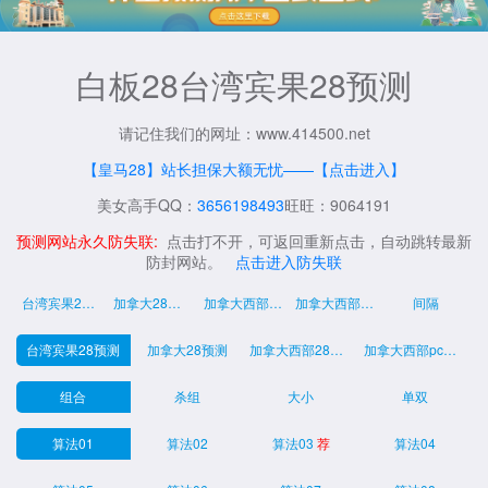
白板28台湾宾果28预测
请记住我们的网址：www.414500.net
【皇马28】站长担保大额无忧——【点击进入】
美女高手QQ：
3656198493
旺旺：9064191
预测网站永久防失联:
点击打不开，可返回重新点击，自动跳转最新
防封网站。
点击进入防失联
台湾宾果28走势
加拿大28走势
加拿大西部28走势
加拿大西部pc走势
间隔
台湾宾果28预测
加拿大28预测
加拿大西部28预测
加拿大西部pc预测
组合
杀组
大小
单双
算法01
算法02
算法03
荐
算法04