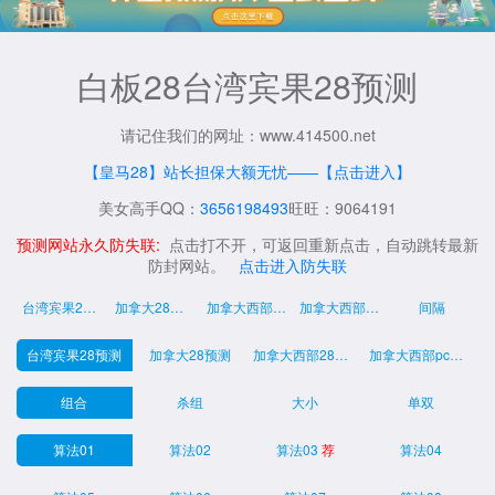
白板28台湾宾果28预测
请记住我们的网址：www.414500.net
【皇马28】站长担保大额无忧——【点击进入】
美女高手QQ：
3656198493
旺旺：9064191
预测网站永久防失联:
点击打不开，可返回重新点击，自动跳转最新
防封网站。
点击进入防失联
台湾宾果28走势
加拿大28走势
加拿大西部28走势
加拿大西部pc走势
间隔
台湾宾果28预测
加拿大28预测
加拿大西部28预测
加拿大西部pc预测
组合
杀组
大小
单双
算法01
算法02
算法03
荐
算法04