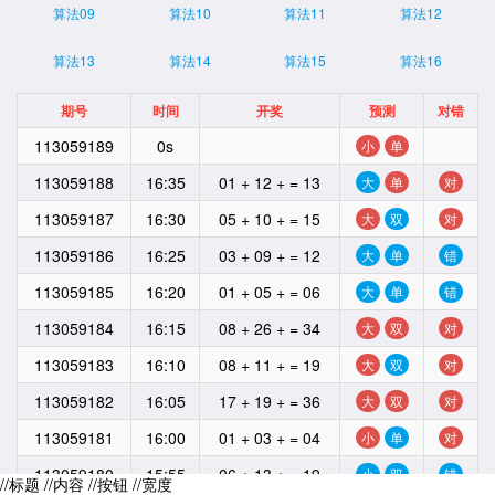
算法05
算法06
算法07
算法08
算法09
算法10
算法11
算法12
算法13
算法14
算法15
算法16
期号
时间
开奖
预测
对错
113059189
0s
小
单
113059188
16:35
01 + 12 + = 13
大
单
对
113059187
16:30
05 + 10 + = 15
大
双
对
113059186
16:25
03 + 09 + = 12
大
单
错
113059185
16:20
01 + 05 + = 06
大
单
错
113059184
16:15
08 + 26 + = 34
大
双
对
113059183
16:10
08 + 11 + = 19
大
双
对
113059182
16:05
17 + 19 + = 36
大
双
对
113059181
16:00
01 + 03 + = 04
小
单
对
//标题
//内容
//按钮
//宽度