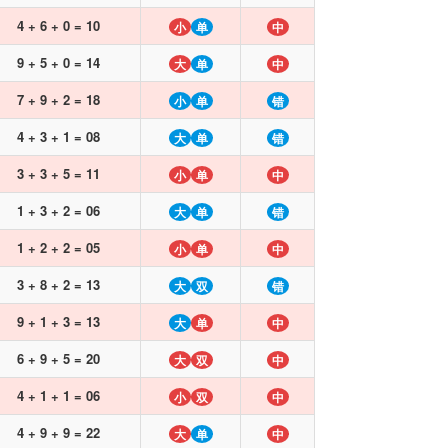
4 + 6 + 0 = 10
小
单
中
9 + 5 + 0 = 14
大
单
中
7 + 9 + 2 = 18
小
单
错
4 + 3 + 1 = 08
大
单
错
3 + 3 + 5 = 11
小
单
中
1 + 3 + 2 = 06
大
单
错
1 + 2 + 2 = 05
小
单
中
3 + 8 + 2 = 13
大
双
错
9 + 1 + 3 = 13
大
单
中
6 + 9 + 5 = 20
大
双
中
4 + 1 + 1 = 06
小
双
中
4 + 9 + 9 = 22
大
单
中