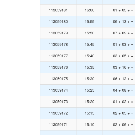
113059181
16:00
01 + 03 + =
113059180
15:55
06 + 13 + =
113059179
15:50
07 + 09 + =
113059178
15:45
01 + 03 + =
113059177
15:40
03 + 05 + =
113059176
15:35
03 + 16 + =
113059175
15:30
06 + 13 + =
113059174
15:25
04 + 08 + =
113059173
15:20
01 + 02 + =
113059172
15:15
02 + 05 + =
113059171
15:10
02 + 06 + =