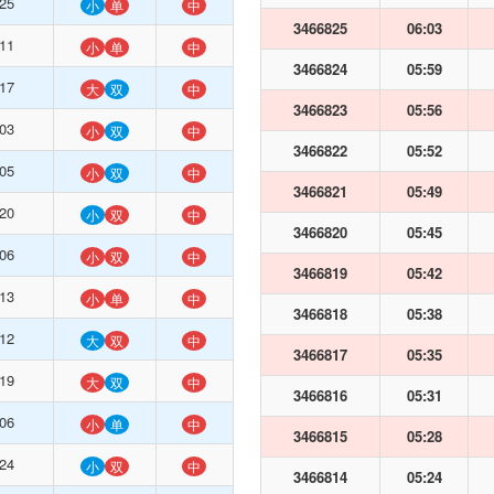
 25
小
单
中
3466825
06:03
 11
小
单
中
3466824
05:59
 17
大
双
中
3466823
05:56
 03
小
双
中
3466822
05:52
 05
小
双
中
3466821
05:49
 20
小
双
中
3466820
05:45
 06
小
双
中
3466819
05:42
 13
小
单
中
3466818
05:38
 12
大
双
中
3466817
05:35
 19
大
双
中
3466816
05:31
 06
小
单
中
3466815
05:28
 24
小
双
中
3466814
05:24