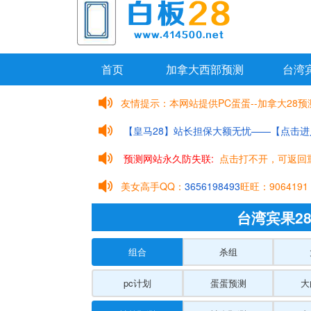
首页
加拿大西部预测
台湾
友情提示：本网站提供PC蛋蛋--加拿大2
【皇马28】站长担保大额无忧——【点击进
预测网站永久防失联:
点击打不开，可返回
美女高手QQ：
3656198493
旺旺：9064191
台湾宾果2
组合
杀组
pc计划
蛋蛋预测
大