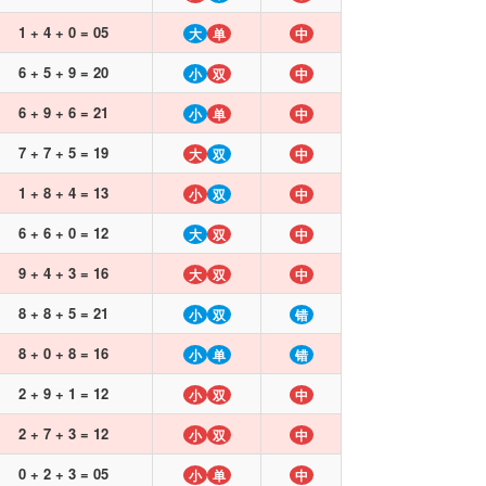
1 + 4 + 0 = 05
大
单
中
6 + 5 + 9 = 20
小
双
中
6 + 9 + 6 = 21
小
单
中
7 + 7 + 5 = 19
大
双
中
1 + 8 + 4 = 13
小
双
中
6 + 6 + 0 = 12
大
双
中
9 + 4 + 3 = 16
大
双
中
8 + 8 + 5 = 21
小
双
错
8 + 0 + 8 = 16
小
单
错
2 + 9 + 1 = 12
小
双
中
2 + 7 + 3 = 12
小
双
中
0 + 2 + 3 = 05
小
单
中