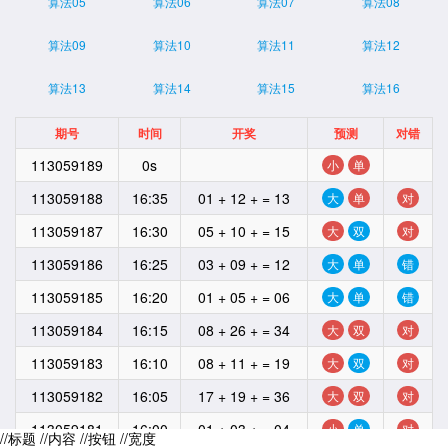
算法05
算法06
算法07
算法08
算法09
算法10
算法11
算法12
算法13
算法14
算法15
算法16
期号
时间
开奖
预测
对错
113059189
0s
小
单
113059188
16:35
01 + 12 + = 13
大
单
对
113059187
16:30
05 + 10 + = 15
大
双
对
113059186
16:25
03 + 09 + = 12
大
单
错
113059185
16:20
01 + 05 + = 06
大
单
错
113059184
16:15
08 + 26 + = 34
大
双
对
113059183
16:10
08 + 11 + = 19
大
双
对
113059182
16:05
17 + 19 + = 36
大
双
对
113059181
16:00
01 + 03 + = 04
小
单
对
//标题
//内容
//按钮
//宽度