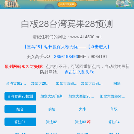
白板28台湾宾果28预测
请记住我们的网址：www.414500.net
【皇马28】站长担保大额无忧——【点击进入】
美女高手QQ：
3656198493
旺旺：9064191
预测网站永久防失联:
点击打不开，可返回重新点击，自动跳转最新
防封网站。
点击进入防失联
台湾宾果28走势
加拿大28走势
加拿大西部28走势
加拿大西部pc走势
间隔
台湾宾果28预测
加拿大28预测
加拿大西部28预测
加拿大西部pc预测
组合
杀组
大小
单双
算法01
算法02
算法03
荐
算法04