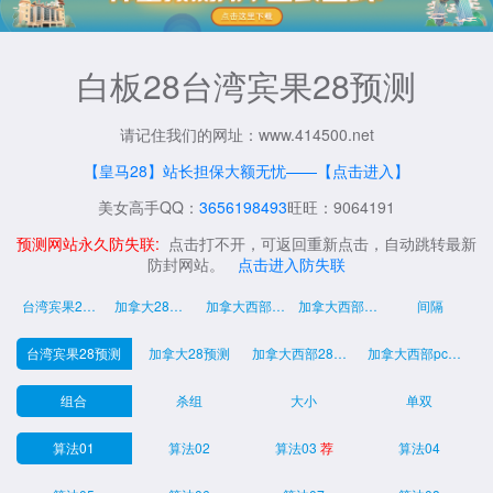
白板28台湾宾果28预测
请记住我们的网址：www.414500.net
【皇马28】站长担保大额无忧——【点击进入】
美女高手QQ：
3656198493
旺旺：9064191
预测网站永久防失联:
点击打不开，可返回重新点击，自动跳转最新
防封网站。
点击进入防失联
台湾宾果28走势
加拿大28走势
加拿大西部28走势
加拿大西部pc走势
间隔
台湾宾果28预测
加拿大28预测
加拿大西部28预测
加拿大西部pc预测
组合
杀组
大小
单双
算法01
算法02
算法03
荐
算法04