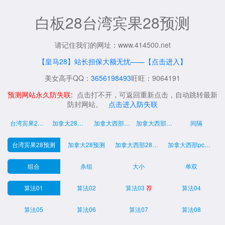
白板28台湾宾果28预测
请记住我们的网址：www.414500.net
【皇马28】站长担保大额无忧——【点击进入】
美女高手QQ：
3656198493
旺旺：9064191
预测网站永久防失联:
点击打不开，可返回重新点击，自动跳转最新
防封网站。
点击进入防失联
台湾宾果28走势
加拿大28走势
加拿大西部28走势
加拿大西部pc走势
间隔
台湾宾果28预测
加拿大28预测
加拿大西部28预测
加拿大西部pc预测
组合
杀组
大小
单双
算法01
算法02
算法03
荐
算法04