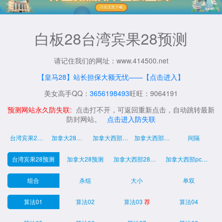
白板28台湾宾果28预测
请记住我们的网址：www.414500.net
【皇马28】站长担保大额无忧——【点击进入】
美女高手QQ：
3656198493
旺旺：9064191
预测网站永久防失联:
点击打不开，可返回重新点击，自动跳转最新
防封网站。
点击进入防失联
台湾宾果28走势
加拿大28走势
加拿大西部28走势
加拿大西部pc走势
间隔
台湾宾果28预测
加拿大28预测
加拿大西部28预测
加拿大西部pc预测
组合
杀组
大小
单双
算法01
算法02
算法03
荐
算法04