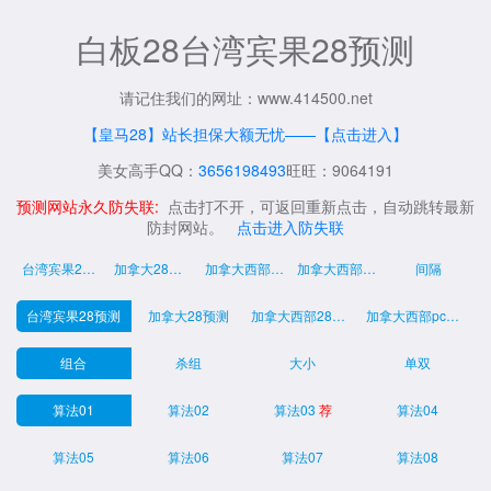
白板28台湾宾果28预测
请记住我们的网址：www.414500.net
【皇马28】站长担保大额无忧——【点击进入】
美女高手QQ：
3656198493
旺旺：9064191
预测网站永久防失联:
点击打不开，可返回重新点击，自动跳转最新
防封网站。
点击进入防失联
台湾宾果28走势
加拿大28走势
加拿大西部28走势
加拿大西部pc走势
间隔
台湾宾果28预测
加拿大28预测
加拿大西部28预测
加拿大西部pc预测
组合
杀组
大小
单双
算法01
算法02
算法03
荐
算法04