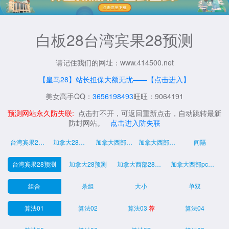
白板28台湾宾果28预测
请记住我们的网址：www.414500.net
【皇马28】站长担保大额无忧——【点击进入】
美女高手QQ：
3656198493
旺旺：9064191
预测网站永久防失联:
点击打不开，可返回重新点击，自动跳转最新
防封网站。
点击进入防失联
台湾宾果28走势
加拿大28走势
加拿大西部28走势
加拿大西部pc走势
间隔
台湾宾果28预测
加拿大28预测
加拿大西部28预测
加拿大西部pc预测
组合
杀组
大小
单双
算法01
算法02
算法03
荐
算法04