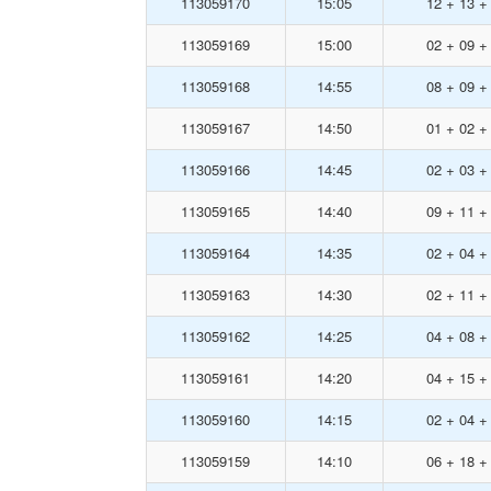
113059170
15:05
12 + 13 +
113059169
15:00
02 + 09 +
113059168
14:55
08 + 09 +
113059167
14:50
01 + 02 +
113059166
14:45
02 + 03 +
113059165
14:40
09 + 11 +
113059164
14:35
02 + 04 +
113059163
14:30
02 + 11 +
113059162
14:25
04 + 08 +
113059161
14:20
04 + 15 +
113059160
14:15
02 + 04 +
113059159
14:10
06 + 18 +