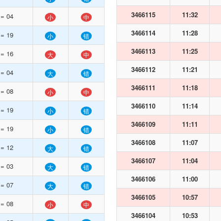
3466115
11:32
 = 04
小
中
3466114
11:28
 = 19
小
错
3466113
11:25
 = 16
大
中
3466112
11:21
 = 04
大
错
3466111
11:18
 = 08
小
中
3466110
11:14
 = 19
小
错
3466109
11:11
 = 19
小
错
3466108
11:07
 = 12
大
错
3466107
11:04
 = 03
大
错
3466106
11:00
 = 07
大
错
3466105
10:57
 = 08
小
中
3466104
10:53