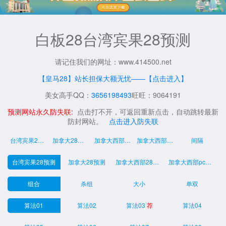
白板28台湾宾果28预测
请记住我们的网址：www.414500.net
【皇马28】站长担保大额无忧——【点击进入】
美女高手QQ：
3656198493
旺旺：9064191
预测网站永久防失联:
点击打不开，可返回重新点击，自动跳转最新
防封网站。
点击进入防失联
台湾宾果28走势
加拿大28走势
加拿大西部28走势
加拿大西部pc走势
间隔
台湾宾果28预测
加拿大28预测
加拿大西部28预测
加拿大西部pc预测
组合
杀组
大小
单双
算法01
算法02
算法03
荐
算法04