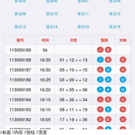
算法05
算法06
算法07
算法08
算法09
算法10
算法11
算法12
算法13
算法14
算法15
算法16
期号
时间
开奖
预测
对错
113059189
0s
小
单
113059188
16:35
01 + 12 + = 13
大
单
对
113059187
16:30
05 + 10 + = 15
大
双
对
113059186
16:25
03 + 09 + = 12
大
单
错
113059185
16:20
01 + 05 + = 06
大
单
错
113059184
16:15
08 + 26 + = 34
大
双
对
113059183
16:10
08 + 11 + = 19
大
双
对
113059182
16:05
17 + 19 + = 36
大
双
对
113059181
16:00
01 + 03 + = 04
小
单
对
//标题
//内容
//按钮
//宽度