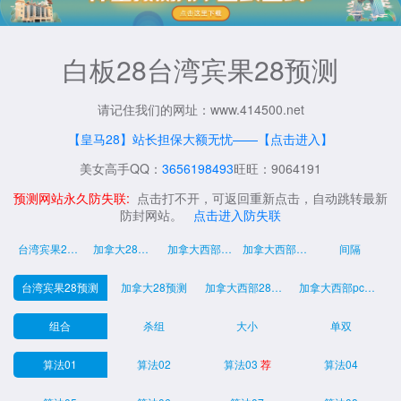
白板28台湾宾果28预测
请记住我们的网址：www.414500.net
【皇马28】站长担保大额无忧——【点击进入】
美女高手QQ：
3656198493
旺旺：9064191
预测网站永久防失联:
点击打不开，可返回重新点击，自动跳转最新
防封网站。
点击进入防失联
台湾宾果28走势
加拿大28走势
加拿大西部28走势
加拿大西部pc走势
间隔
台湾宾果28预测
加拿大28预测
加拿大西部28预测
加拿大西部pc预测
组合
杀组
大小
单双
算法01
算法02
算法03
荐
算法04