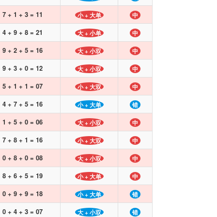
7 + 1 + 3 = 11
小 + 大单
中
4 + 9 + 8 = 21
大 + 小单
中
9 + 2 + 5 = 16
大 + 小双
中
9 + 3 + 0 = 12
大 + 小双
中
5 + 1 + 1 = 07
小 + 大双
中
4 + 7 + 5 = 16
小 + 大单
错
1 + 5 + 0 = 06
大 + 小双
中
7 + 8 + 1 = 16
小 + 大双
中
0 + 8 + 0 = 08
大 + 小双
中
8 + 6 + 5 = 19
小 + 大单
中
0 + 9 + 9 = 18
小 + 大单
错
0 + 4 + 3 = 07
大 + 小双
错