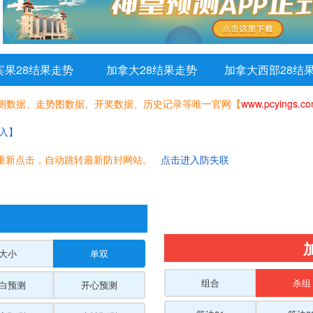
宾果28结果走势
加拿大28结果走势
加拿大西部28结
8预测数据、走势图数据、开奖数据、历史记录等唯一官网【
www.pcyings.c
入】
重新点击，自动跳转最新防封网站。
点击进入防失联
8
大小
单双
组合
杀组
白预测
开心预测