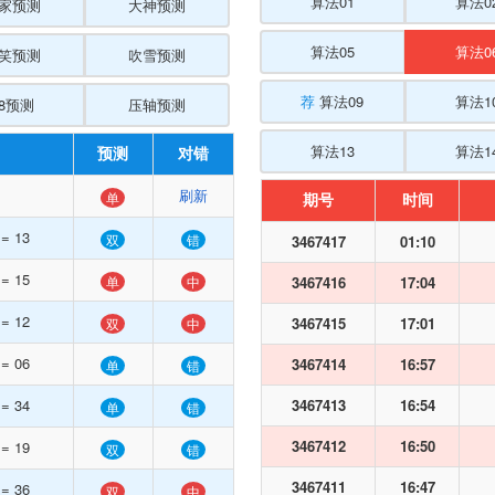
算法01
算法0
家预测
大神预测
算法05
算法0
笑预测
吹雪预测
荐
算法09
算法1
28预测
压轴预测
算法13
算法1
预测
对错
刷新
单
期号
时间
 = 13
双
错
3467417
01:10
 = 15
单
中
3467416
17:04
 = 12
3467415
17:01
双
中
 = 06
3467414
16:57
单
错
 = 34
3467413
16:54
单
错
3467412
16:50
 = 19
双
错
3467411
16:47
 = 36
双
中