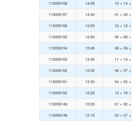
113059158
14:05
10 + 14 +
113059157
14:00
01 + 06 +
113059156
13:55
10 + 12 +
113059155
13:50
05 + 06 +
113059154
13:45
08 + 09 +
113059153
13:40
11 + 13 +
113059152
13:35
06 + 07 +
113059151
13:30
04 + 05 +
113059150
13:25
13 + 19 +
113059149
13:20
01 + 02 +
113059148
13:15
02 + 07 +