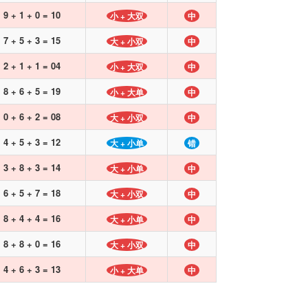
9 + 1 + 0 = 10
小 + 大双
中
7 + 5 + 3 = 15
大 + 小双
中
2 + 1 + 1 = 04
小 + 大双
中
8 + 6 + 5 = 19
小 + 大单
中
0 + 6 + 2 = 08
大 + 小双
中
4 + 5 + 3 = 12
大 + 小单
错
3 + 8 + 3 = 14
大 + 小单
中
6 + 5 + 7 = 18
大 + 小双
中
8 + 4 + 4 = 16
大 + 小单
中
8 + 8 + 0 = 16
大 + 小双
中
4 + 6 + 3 = 13
小 + 大单
中