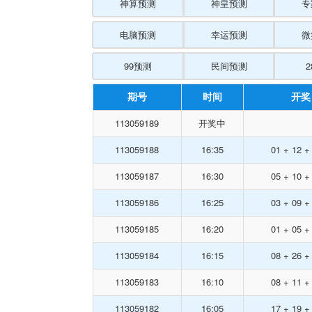
神算预测
神皇预测
专
电脑预测
幸运预测
微
99预测
民间预测
期号
时间
开奖
113059189
开奖中
113059188
16:35
01 + 12 +
113059187
16:30
05 + 10 +
113059186
16:25
03 + 09 +
113059185
16:20
01 + 05 +
113059184
16:15
08 + 26 +
113059183
16:10
08 + 11 +
113059182
16:05
17 + 19 +