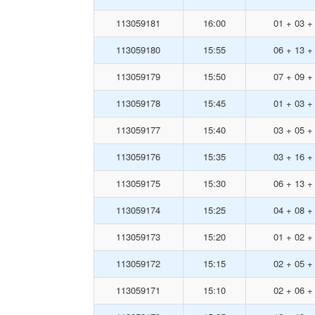
113059181
16:00
01 + 03 +
113059180
15:55
06 + 13 +
113059179
15:50
07 + 09 +
113059178
15:45
01 + 03 +
113059177
15:40
03 + 05 +
113059176
15:35
03 + 16 +
113059175
15:30
06 + 13 +
113059174
15:25
04 + 08 +
113059173
15:20
01 + 02 +
113059172
15:15
02 + 05 +
113059171
15:10
02 + 06 +