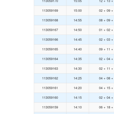
113059170
15:05
12 + 13 +
113059169
15:00
02 + 09 +
113059168
14:55
08 + 09 +
113059167
14:50
01 + 02 +
113059166
14:45
02 + 03 +
113059165
14:40
09 + 11 +
113059164
14:35
02 + 04 +
113059163
14:30
02 + 11 +
113059162
14:25
04 + 08 +
113059161
14:20
04 + 15 +
113059160
14:15
02 + 04 +
113059159
14:10
06 + 18 +