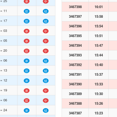
 = 25
单
中
3467398
16:01
 = 11
双
错
3467397
15:58
 = 17
双
错
3467396
15:54
 = 03
单
中
3467395
15:51
 = 05
单
中
3467394
15:47
 = 20
双
中
3467393
15:44
 = 06
单
错
3467392
15:40
 = 13
双
错
3467391
15:37
 = 12
单
错
3467390
15:33
 = 19
单
中
3467389
15:30
 = 06
双
中
3467388
15:26
 = 24
单
错
3467387
15:23