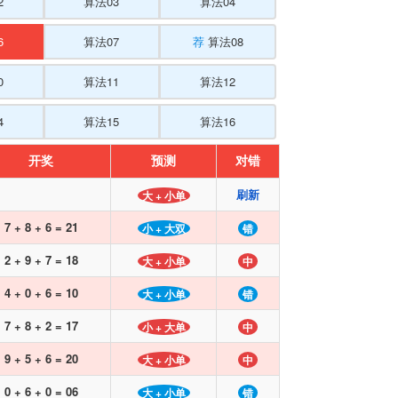
2
算法03
算法04
6
算法07
荐
算法08
0
算法11
算法12
4
算法15
算法16
开奖
预测
对错
刷新
大 + 小单
7 + 8 + 6 = 21
小 + 大双
错
2 + 9 + 7 = 18
大 + 小单
中
4 + 0 + 6 = 10
大 + 小单
错
7 + 8 + 2 = 17
小 + 大单
中
9 + 5 + 6 = 20
大 + 小单
中
0 + 6 + 0 = 06
大 + 小单
错