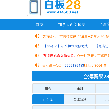
首页
加拿大西部预测
台湾
友情提示：本网站提供PC蛋蛋--加拿大2
【皇马28】站长担保大额无忧——【点击进
预测网站永久防失联:
点击打不开，可返回
美女高手QQ：
3656198493
旺旺：9064191
台湾宾果2
组合
杀组
pc计划
蛋蛋预测
大