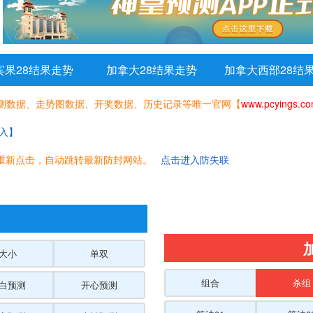
宾果28结果走势
加拿大28结果走势
加拿大西部28结
8预测数据、走势图数据、开奖数据、历史记录等唯一官网【
www.pcyings.c
入】
重新点击，自动跳转最新防封网站。
点击进入防失联
8
大小
单双
组合
杀组
白预测
开心预测