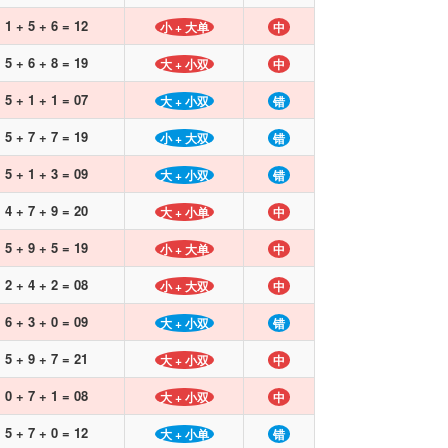
1 + 5 + 6 = 12
小 + 大单
中
5 + 6 + 8 = 19
大 + 小双
中
5 + 1 + 1 = 07
大 + 小双
错
5 + 7 + 7 = 19
小 + 大双
错
5 + 1 + 3 = 09
大 + 小双
错
4 + 7 + 9 = 20
大 + 小单
中
5 + 9 + 5 = 19
小 + 大单
中
2 + 4 + 2 = 08
小 + 大双
中
6 + 3 + 0 = 09
大 + 小双
错
5 + 9 + 7 = 21
大 + 小双
中
0 + 7 + 1 = 08
大 + 小双
中
5 + 7 + 0 = 12
大 + 小单
错