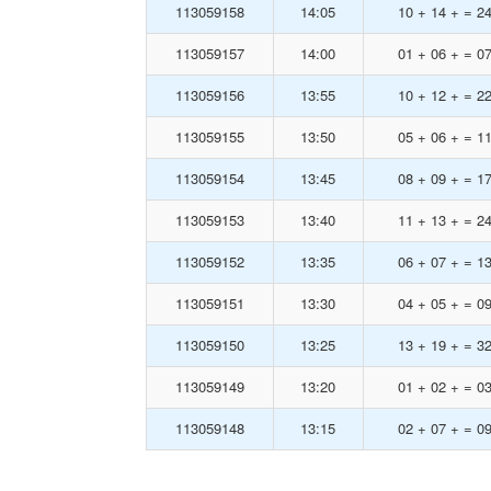
113059158
14:05
10 + 14 + = 2
113059157
14:00
01 + 06 + = 0
113059156
13:55
10 + 12 + = 2
113059155
13:50
05 + 06 + = 1
113059154
13:45
08 + 09 + = 1
113059153
13:40
11 + 13 + = 2
113059152
13:35
06 + 07 + = 1
113059151
13:30
04 + 05 + = 0
113059150
13:25
13 + 19 + = 3
113059149
13:20
01 + 02 + = 0
113059148
13:15
02 + 07 + = 0