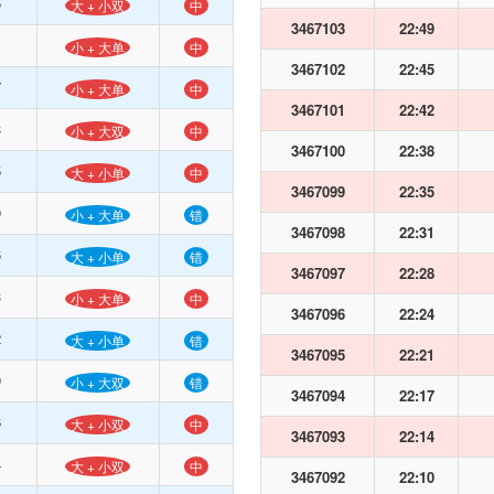
5
大 + 小双
中
3467103
22:49
1
小 + 大单
中
3467102
22:45
7
小 + 大单
中
3467101
22:42
3
小 + 大双
中
3467100
22:38
5
大 + 小单
中
3467099
22:35
0
小 + 大单
错
3467098
22:31
6
大 + 小单
错
3467097
22:28
3
小 + 大单
中
3467096
22:24
2
大 + 小单
错
3467095
22:21
9
小 + 大双
错
3467094
22:17
6
大 + 小双
中
3467093
22:14
4
大 + 小双
中
3467092
22:10