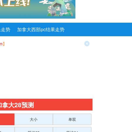
果走势
加拿大西部pc结果走势
om
】
加拿大28预测
大小
单双