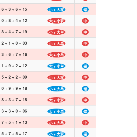
6 + 3 + 6 = 15
小 + 大双
错
0 + 8 + 4 = 12
大 + 小双
中
8 + 4 + 7 = 19
小 + 大单
中
2 + 1 + 0 = 03
小 + 大单
中
3 + 6 + 7 = 16
大 + 小单
中
1 + 9 + 2 = 12
大 + 小单
错
5 + 2 + 2 = 09
小 + 大双
中
0 + 9 + 9 = 18
小 + 大单
错
8 + 3 + 7 = 18
大 + 小双
中
3 + 3 + 0 = 06
大 + 小单
错
7 + 5 + 1 = 13
小 + 大单
中
5 + 7 + 5 = 17
小 + 大双
错