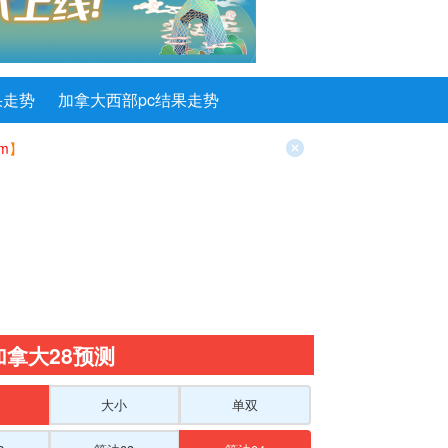
果走势
加拿大西部pc结果走势
om
】
加拿大28预测
大小
单双