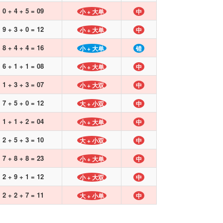
0 + 4 + 5 = 09
小 + 大单
中
9 + 3 + 0 = 12
小 + 大单
中
8 + 4 + 4 = 16
小 + 大单
错
6 + 1 + 1 = 08
小 + 大单
中
1 + 3 + 3 = 07
小 + 大双
中
7 + 5 + 0 = 12
大 + 小双
中
1 + 1 + 2 = 04
小 + 大单
中
2 + 5 + 3 = 10
大 + 小双
中
7 + 8 + 8 = 23
小 + 大单
中
2 + 9 + 1 = 12
小 + 大双
中
2 + 2 + 7 = 11
大 + 小单
中