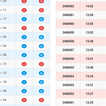
 = 25
大
中
3466962
14:02
 = 11
小
中
3466961
13:59
 = 17
小
错
3466960
13:55
 = 03
小
中
3466959
13:52
 = 05
大
错
3466958
13:48
 = 20
小
错
3466957
13:45
 = 06
大
错
3466956
13:41
 = 13
小
中
3466955
13:38
 = 12
大
错
3466954
13:34
 = 19
小
错
3466953
13:31
 = 06
大
错
3466952
13:27
 = 24
大
中
3466951
13:24