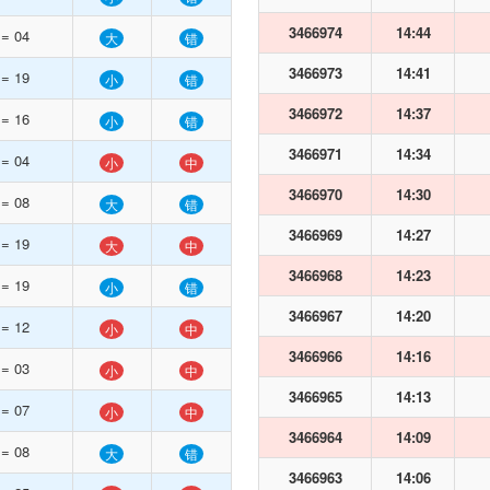
3466974
14:44
 = 04
大
错
3466973
14:41
 = 19
小
错
3466972
14:37
 = 16
小
错
3466971
14:34
 = 04
小
中
3466970
14:30
 = 08
大
错
3466969
14:27
 = 19
大
中
3466968
14:23
 = 19
小
错
3466967
14:20
 = 12
小
中
3466966
14:16
 = 03
小
中
3466965
14:13
 = 07
小
中
3466964
14:09
 = 08
大
错
3466963
14:06