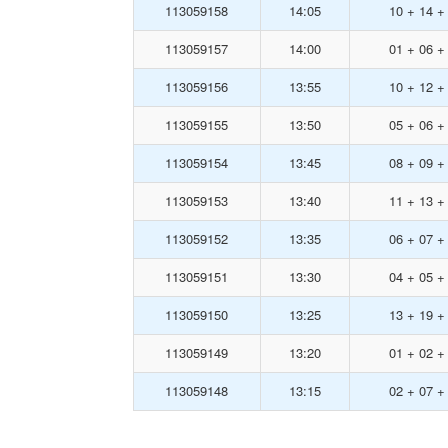
113059158
14:05
10 + 14 +
113059157
14:00
01 + 06 +
113059156
13:55
10 + 12 +
113059155
13:50
05 + 06 +
113059154
13:45
08 + 09 +
113059153
13:40
11 + 13 +
113059152
13:35
06 + 07 +
113059151
13:30
04 + 05 +
113059150
13:25
13 + 19 +
113059149
13:20
01 + 02 +
113059148
13:15
02 + 07 +