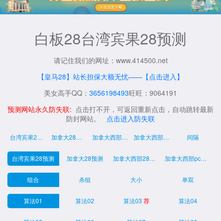
白板28台湾宾果28预测
请记住我们的网址：www.414500.net
【皇马28】站长担保大额无忧——【点击进入】
美女高手QQ：
3656198493
旺旺：9064191
预测网站永久防失联:
点击打不开，可返回重新点击，自动跳转最新
防封网站。
点击进入防失联
台湾宾果28走势
加拿大28走势
加拿大西部28走势
加拿大西部pc走势
间隔
台湾宾果28预测
加拿大28预测
加拿大西部28预测
加拿大西部pc预测
组合
杀组
大小
单双
算法01
算法02
算法03
荐
算法04