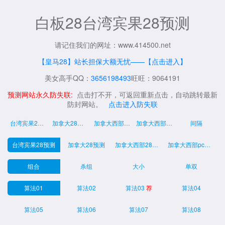
白板28台湾宾果28预测
请记住我们的网址：www.414500.net
【皇马28】站长担保大额无忧——【点击进入】
美女高手QQ：
3656198493
旺旺：9064191
预测网站永久防失联:
点击打不开，可返回重新点击，自动跳转最新
防封网站。
点击进入防失联
台湾宾果28走势
加拿大28走势
加拿大西部28走势
加拿大西部pc走势
间隔
台湾宾果28预测
加拿大28预测
加拿大西部28预测
加拿大西部pc预测
组合
杀组
大小
单双
算法01
算法02
算法03
荐
算法04
算法05
算法06
算法07
算法08