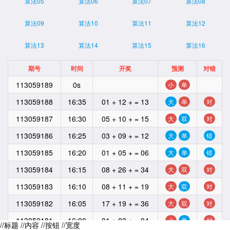
算法05
算法06
算法07
算法08
算法09
算法10
算法11
算法12
算法13
算法14
算法15
算法16
期号
时间
开奖
预测
对错
113059189
0s
小
单
113059188
16:35
01 + 12 + = 13
大
单
对
113059187
16:30
05 + 10 + = 15
大
双
对
113059186
16:25
03 + 09 + = 12
大
单
错
113059185
16:20
01 + 05 + = 06
大
单
错
113059184
16:15
08 + 26 + = 34
大
双
对
113059183
16:10
08 + 11 + = 19
大
双
对
113059182
16:05
17 + 19 + = 36
大
双
对
113059181
16:00
01 + 03 + = 04
小
单
对
//标题
//内容
//按钮
//宽度