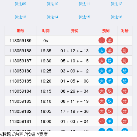
算法05
算法06
算法07
算法08
算法09
算法10
算法11
算法12
算法13
算法14
算法15
算法16
期号
时间
开奖
预测
对错
113059189
0s
小
单
113059188
16:35
01 + 12 + = 13
大
单
对
113059187
16:30
05 + 10 + = 15
大
双
对
113059186
16:25
03 + 09 + = 12
大
单
错
113059185
16:20
01 + 05 + = 06
大
单
错
113059184
16:15
08 + 26 + = 34
大
双
对
113059183
16:10
08 + 11 + = 19
大
双
对
113059182
16:05
17 + 19 + = 36
大
双
对
113059181
16:00
01 + 03 + = 04
小
单
对
//标题
//内容
//按钮
//宽度