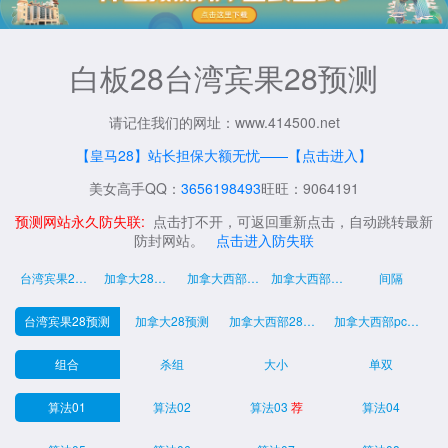
白板28台湾宾果28预测
请记住我们的网址：www.414500.net
【皇马28】站长担保大额无忧——【点击进入】
美女高手QQ：
3656198493
旺旺：9064191
预测网站永久防失联:
点击打不开，可返回重新点击，自动跳转最新
防封网站。
点击进入防失联
台湾宾果28走势
加拿大28走势
加拿大西部28走势
加拿大西部pc走势
间隔
台湾宾果28预测
加拿大28预测
加拿大西部28预测
加拿大西部pc预测
组合
杀组
大小
单双
算法01
算法02
算法03
荐
算法04