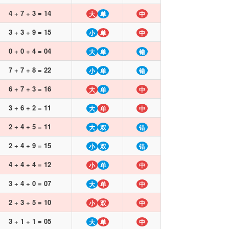
4 + 7 + 3 = 14
大
单
中
3 + 3 + 9 = 15
小
单
中
0 + 0 + 4 = 04
大
单
错
7 + 7 + 8 = 22
小
单
错
6 + 7 + 3 = 16
大
单
中
3 + 6 + 2 = 11
大
单
中
2 + 4 + 5 = 11
大
双
错
2 + 4 + 9 = 15
小
双
错
4 + 4 + 4 = 12
小
单
中
3 + 4 + 0 = 07
大
单
中
2 + 3 + 5 = 10
小
双
中
3 + 1 + 1 = 05
大
单
中