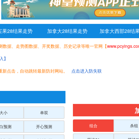
宾果28结果走势
加拿大28结果走势
加拿大西部28结
8预测数据、走势图数据、开奖数据、历史记录等唯一官网【
www.pcyings.c
入】
重新点击，自动跳转最新防封网站。
点击进入防失联
8
大小
单双
组合
杀组
白预测
开心预测