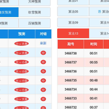
算法01
算法0
家预测
大神预测
算法05
荐
算法
微笑预测
吹雪预测
算法09
算法1
28预测
压轴预测
算法13
算法1
预测
对错
刷新
小 + 大单
期号
时间
3
小 + 大单
中
3466738
00:51
5
大 + 小单
中
3466737
00:55
2
3466736
00:51
大 + 小双
中
6
3466735
00:48
大 + 小双
中
4
3466734
00:44
大 + 小单
中
3466733
00:41
9
小 + 大单
中
3466732
00:37
6
小 + 大双
中