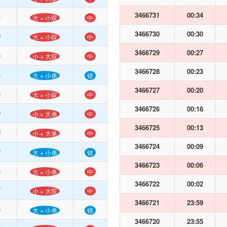
3466731
00:34
4
大 + 小双
中
3466730
00:30
9
大 + 小双
中
3466729
00:27
6
小 + 大双
中
3466728
00:23
4
大 + 小单
错
3466727
00:20
8
大 + 小双
中
3466726
00:16
9
小 + 大单
中
3466725
00:13
9
小 + 大单
中
3466724
00:09
2
大 + 小单
错
3466723
00:06
3
大 + 小单
中
3466722
00:02
7
小 + 大双
中
3466721
23:59
8
大 + 小单
错
3466720
23:55