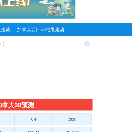
果走势
加拿大西部pc结果走势
om
】
加拿大28预测
大小
单双