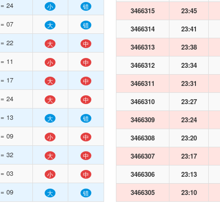
 = 24
小
错
3466315
23:45
 = 07
大
错
3466314
23:41
 = 22
大
中
3466313
23:38
 = 11
小
中
3466312
23:34
 = 17
大
中
3466311
23:31
 = 24
大
中
3466310
23:27
 = 13
大
错
3466309
23:24
 = 09
小
中
3466308
23:20
 = 32
大
中
3466307
23:17
 = 03
3466306
23:13
小
中
 = 09
3466305
23:10
大
错