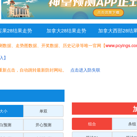
宾果28结果走势
加拿大28结果走势
加拿大西部28结
8预测数据、走势图数据、开奖数据、历史记录等唯一官网【
www.pcyings.c
入】
重新点击，自动跳转最新防封网站。
点击进入防失联
8
大小
单双
组合
杀组
白预测
开心预测