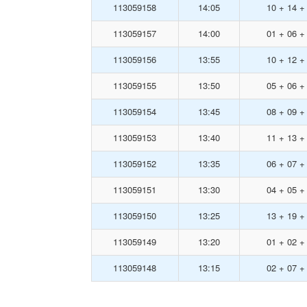
113059158
14:05
10 + 14 +
113059157
14:00
01 + 06 +
113059156
13:55
10 + 12 +
113059155
13:50
05 + 06 +
113059154
13:45
08 + 09 +
113059153
13:40
11 + 13 +
113059152
13:35
06 + 07 +
113059151
13:30
04 + 05 +
113059150
13:25
13 + 19 +
113059149
13:20
01 + 02 +
113059148
13:15
02 + 07 +