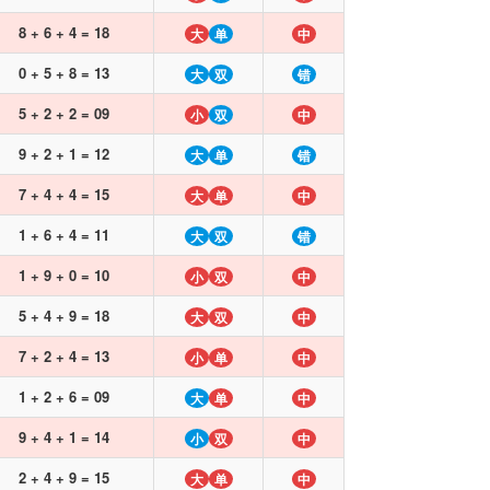
8 + 6 + 4 = 18
大
单
中
0 + 5 + 8 = 13
大
双
错
5 + 2 + 2 = 09
小
双
中
9 + 2 + 1 = 12
大
单
错
7 + 4 + 4 = 15
大
单
中
1 + 6 + 4 = 11
大
双
错
1 + 9 + 0 = 10
小
双
中
5 + 4 + 9 = 18
大
双
中
7 + 2 + 4 = 13
小
单
中
1 + 2 + 6 = 09
大
单
中
9 + 4 + 1 = 14
小
双
中
2 + 4 + 9 = 15
大
单
中