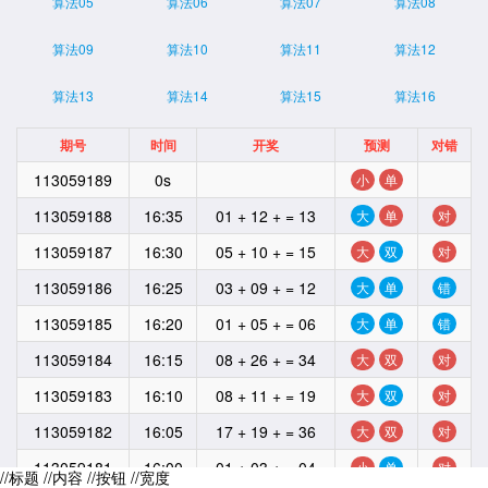
算法05
算法06
算法07
算法08
算法09
算法10
算法11
算法12
算法13
算法14
算法15
算法16
期号
时间
开奖
预测
对错
113059189
0s
小
单
113059188
16:35
01 + 12 + = 13
大
单
对
113059187
16:30
05 + 10 + = 15
大
双
对
113059186
16:25
03 + 09 + = 12
大
单
错
113059185
16:20
01 + 05 + = 06
大
单
错
113059184
16:15
08 + 26 + = 34
大
双
对
113059183
16:10
08 + 11 + = 19
大
双
对
113059182
16:05
17 + 19 + = 36
大
双
对
113059181
16:00
01 + 03 + = 04
小
单
对
//标题
//内容
//按钮
//宽度