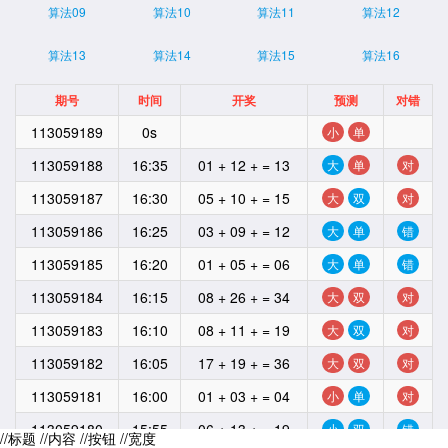
算法05
算法06
算法07
算法08
算法09
算法10
算法11
算法12
算法13
算法14
算法15
算法16
期号
时间
开奖
预测
对错
113059189
0s
小
单
113059188
16:35
01 + 12 + = 13
大
单
对
113059187
16:30
05 + 10 + = 15
大
双
对
113059186
16:25
03 + 09 + = 12
大
单
错
113059185
16:20
01 + 05 + = 06
大
单
错
113059184
16:15
08 + 26 + = 34
大
双
对
113059183
16:10
08 + 11 + = 19
大
双
对
113059182
16:05
17 + 19 + = 36
大
双
对
113059181
16:00
01 + 03 + = 04
小
单
对
//标题
//内容
//按钮
//宽度