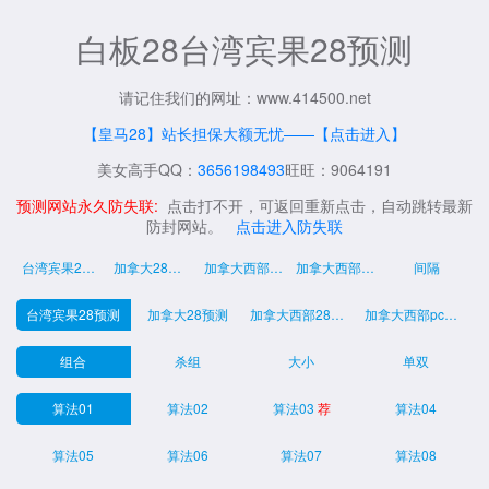
白板28台湾宾果28预测
请记住我们的网址：www.414500.net
【皇马28】站长担保大额无忧——【点击进入】
美女高手QQ：
3656198493
旺旺：9064191
预测网站永久防失联:
点击打不开，可返回重新点击，自动跳转最新
防封网站。
点击进入防失联
台湾宾果28走势
加拿大28走势
加拿大西部28走势
加拿大西部pc走势
间隔
台湾宾果28预测
加拿大28预测
加拿大西部28预测
加拿大西部pc预测
组合
杀组
大小
单双
算法01
算法02
算法03
荐
算法04