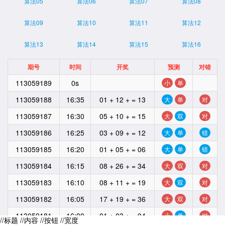
算法05
算法06
算法07
算法08
算法09
算法10
算法11
算法12
算法13
算法14
算法15
算法16
期号
时间
开奖
预测
对错
113059189
0s
小
单
113059188
16:35
01 + 12 + = 13
大
单
对
113059187
16:30
05 + 10 + = 15
大
双
对
113059186
16:25
03 + 09 + = 12
大
单
错
113059185
16:20
01 + 05 + = 06
大
单
错
113059184
16:15
08 + 26 + = 34
大
双
对
113059183
16:10
08 + 11 + = 19
大
双
对
113059182
16:05
17 + 19 + = 36
大
双
对
113059181
16:00
01 + 03 + = 04
小
单
对
//标题
//内容
//按钮
//宽度