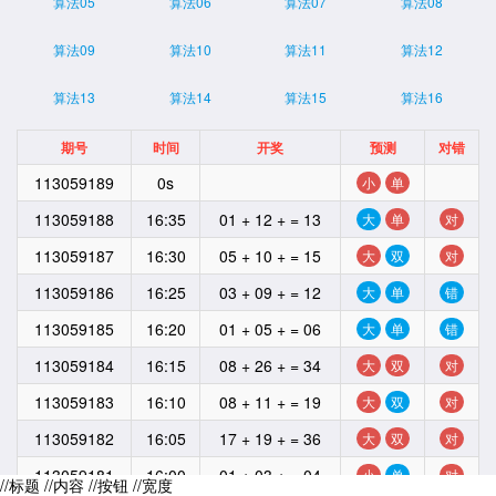
算法05
算法06
算法07
算法08
算法09
算法10
算法11
算法12
算法13
算法14
算法15
算法16
期号
时间
开奖
预测
对错
113059189
0s
小
单
113059188
16:35
01 + 12 + = 13
大
单
对
113059187
16:30
05 + 10 + = 15
大
双
对
113059186
16:25
03 + 09 + = 12
大
单
错
113059185
16:20
01 + 05 + = 06
大
单
错
113059184
16:15
08 + 26 + = 34
大
双
对
113059183
16:10
08 + 11 + = 19
大
双
对
113059182
16:05
17 + 19 + = 36
大
双
对
113059181
16:00
01 + 03 + = 04
小
单
对
//标题
//内容
//按钮
//宽度