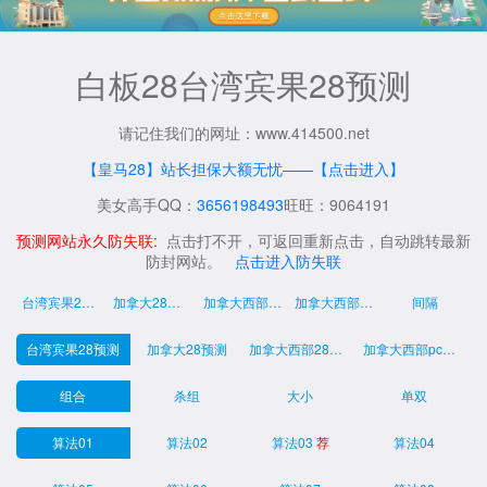
白板28台湾宾果28预测
请记住我们的网址：www.414500.net
【皇马28】站长担保大额无忧——【点击进入】
美女高手QQ：
3656198493
旺旺：9064191
预测网站永久防失联:
点击打不开，可返回重新点击，自动跳转最新
防封网站。
点击进入防失联
台湾宾果28走势
加拿大28走势
加拿大西部28走势
加拿大西部pc走势
间隔
台湾宾果28预测
加拿大28预测
加拿大西部28预测
加拿大西部pc预测
组合
杀组
大小
单双
算法01
算法02
算法03
荐
算法04