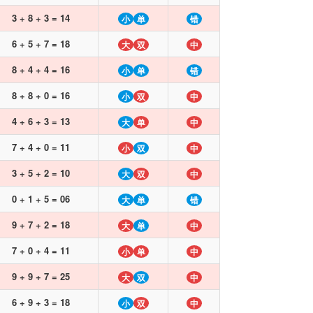
3 + 8 + 3 = 14
小
单
错
6 + 5 + 7 = 18
大
双
中
8 + 4 + 4 = 16
小
单
错
8 + 8 + 0 = 16
小
双
中
4 + 6 + 3 = 13
大
单
中
7 + 4 + 0 = 11
小
双
中
3 + 5 + 2 = 10
大
双
中
0 + 1 + 5 = 06
大
单
错
9 + 7 + 2 = 18
大
单
中
7 + 0 + 4 = 11
小
单
中
9 + 9 + 7 = 25
大
双
中
6 + 9 + 3 = 18
小
双
中