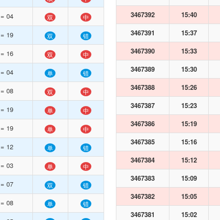
3467392
15:40
 = 04
双
中
3467391
15:37
 = 19
双
错
3467390
15:33
 = 16
双
中
3467389
15:30
 = 04
单
错
3467388
15:26
 = 08
双
中
3467387
15:23
 = 19
单
中
3467386
15:19
 = 19
单
中
3467385
15:16
 = 12
单
错
3467384
15:12
 = 03
单
中
3467383
15:09
 = 07
双
错
3467382
15:05
 = 08
单
错
3467381
15:02