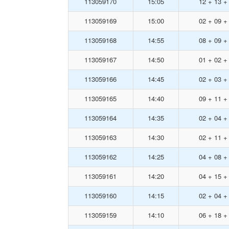
113059170
15:05
12 + 13 +
113059169
15:00
02 + 09 +
113059168
14:55
08 + 09 +
113059167
14:50
01 + 02 +
113059166
14:45
02 + 03 +
113059165
14:40
09 + 11 +
113059164
14:35
02 + 04 +
113059163
14:30
02 + 11 +
113059162
14:25
04 + 08 +
113059161
14:20
04 + 15 +
113059160
14:15
02 + 04 +
113059159
14:10
06 + 18 +