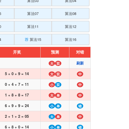
2
算法03
算法04
6
算法07
算法08
0
算法11
算法12
4
荐
算法15
算法16
开奖
预测
对错
刷新
大
双
5 + 0 + 9 = 14
大
双
中
0 + 4 + 7 = 11
小
双
中
1 + 8 + 8 = 17
大
单
中
6 + 9 + 9 = 24
小
单
错
2 + 1 + 2 = 05
大
单
中
6 + 8 + 0 = 14
小
单
错