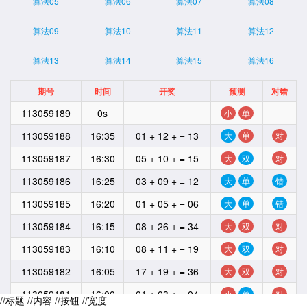
算法05
算法06
算法07
算法08
算法09
算法10
算法11
算法12
算法13
算法14
算法15
算法16
期号
时间
开奖
预测
对错
113059189
0s
小
单
113059188
16:35
01 + 12 + = 13
大
单
对
113059187
16:30
05 + 10 + = 15
大
双
对
113059186
16:25
03 + 09 + = 12
大
单
错
113059185
16:20
01 + 05 + = 06
大
单
错
113059184
16:15
08 + 26 + = 34
大
双
对
113059183
16:10
08 + 11 + = 19
大
双
对
113059182
16:05
17 + 19 + = 36
大
双
对
113059181
16:00
01 + 03 + = 04
小
单
对
//标题
//内容
//按钮
//宽度