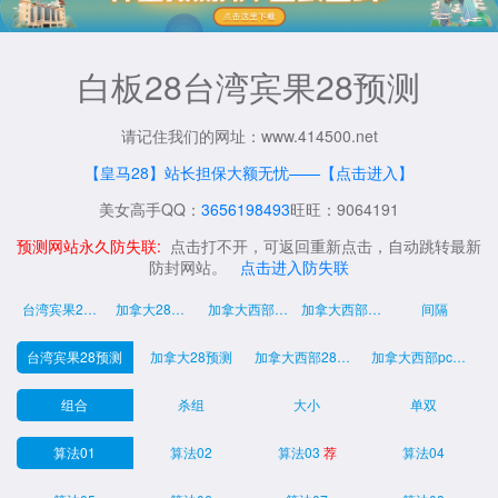
白板28台湾宾果28预测
请记住我们的网址：www.414500.net
【皇马28】站长担保大额无忧——【点击进入】
美女高手QQ：
3656198493
旺旺：9064191
预测网站永久防失联:
点击打不开，可返回重新点击，自动跳转最新
防封网站。
点击进入防失联
台湾宾果28走势
加拿大28走势
加拿大西部28走势
加拿大西部pc走势
间隔
台湾宾果28预测
加拿大28预测
加拿大西部28预测
加拿大西部pc预测
组合
杀组
大小
单双
算法01
算法02
算法03
荐
算法04