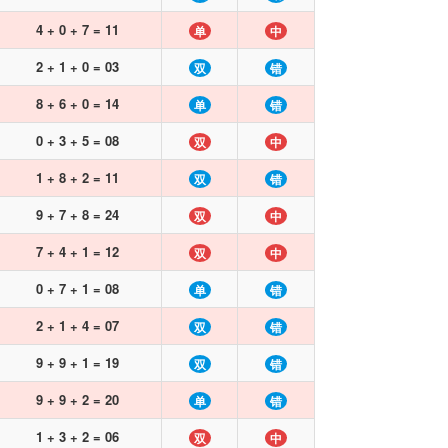
4 + 0 + 7 = 11
单
中
2 + 1 + 0 = 03
双
错
8 + 6 + 0 = 14
单
错
0 + 3 + 5 = 08
双
中
1 + 8 + 2 = 11
双
错
9 + 7 + 8 = 24
双
中
7 + 4 + 1 = 12
双
中
0 + 7 + 1 = 08
单
错
2 + 1 + 4 = 07
双
错
9 + 9 + 1 = 19
双
错
9 + 9 + 2 = 20
单
错
1 + 3 + 2 = 06
双
中