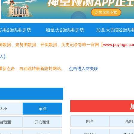
宾果28结果走势
加拿大28结果走势
加拿大西部28结
8预测数据、走势图数据、开奖数据、历史记录等唯一官网【
www.pcyings.c
入】
重新点击，自动跳转最新防封网站。
点击进入防失联
8
大小
单双
组合
杀组
白预测
开心预测