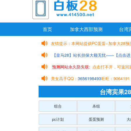
首页
加拿大西部预测
台湾
友情提示：本网站提供PC蛋蛋--加拿大2
【皇马28】站长担保大额无忧——【点击进
预测网站永久防失联:
点击打不开，可返回
美女高手QQ：
3656198493
旺旺：9064191
台湾宾果2
组合
杀组
pc计划
蛋蛋预测
大