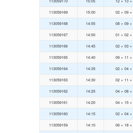
113059170
15:05
12 + 13 +
113059169
15:00
02 + 09 +
113059168
14:55
08 + 09 +
113059167
14:50
01 + 02 +
113059166
14:45
02 + 03 +
113059165
14:40
09 + 11 +
113059164
14:35
02 + 04 +
113059163
14:30
02 + 11 +
113059162
14:25
04 + 08 +
113059161
14:20
04 + 15 +
113059160
14:15
02 + 04 +
113059159
14:10
06 + 18 +