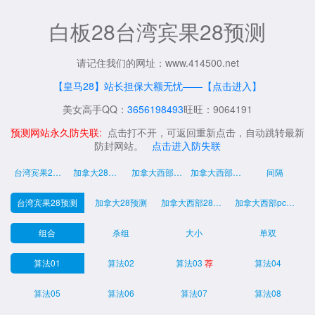
白板28台湾宾果28预测
请记住我们的网址：www.414500.net
【皇马28】站长担保大额无忧——【点击进入】
美女高手QQ：
3656198493
旺旺：9064191
预测网站永久防失联:
点击打不开，可返回重新点击，自动跳转最新
防封网站。
点击进入防失联
台湾宾果28走势
加拿大28走势
加拿大西部28走势
加拿大西部pc走势
间隔
台湾宾果28预测
加拿大28预测
加拿大西部28预测
加拿大西部pc预测
组合
杀组
大小
单双
算法01
算法02
算法03
荐
算法04
算法05
算法06
算法07
算法08