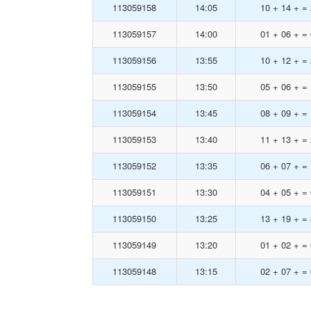
113059158
14:05
10 + 14 + =
113059157
14:00
01 + 06 + =
113059156
13:55
10 + 12 + =
113059155
13:50
05 + 06 + =
113059154
13:45
08 + 09 + =
113059153
13:40
11 + 13 + =
113059152
13:35
06 + 07 + =
113059151
13:30
04 + 05 + =
113059150
13:25
13 + 19 + =
113059149
13:20
01 + 02 + =
113059148
13:15
02 + 07 + =