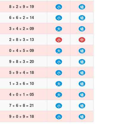
8 + 2 + 9 = 19
小
错
6 + 6 + 2 = 14
小
错
3 + 4 + 2 = 09
大
错
2 + 8 + 3 = 13
小
中
0 + 4 + 5 = 09
大
错
9 + 8 + 3 = 20
小
错
5 + 9 + 4 = 18
小
错
1 + 3 + 6 = 10
大
错
4 + 0 + 1 = 05
大
错
7 + 6 + 8 = 21
小
错
9 + 0 + 9 = 18
小
错