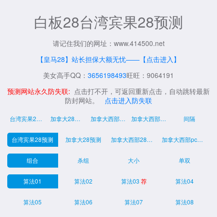
白板28台湾宾果28预测
请记住我们的网址：www.414500.net
【皇马28】站长担保大额无忧——【点击进入】
美女高手QQ：
3656198493
旺旺：9064191
预测网站永久防失联:
点击打不开，可返回重新点击，自动跳转最新
防封网站。
点击进入防失联
台湾宾果28走势
加拿大28走势
加拿大西部28走势
加拿大西部pc走势
间隔
台湾宾果28预测
加拿大28预测
加拿大西部28预测
加拿大西部pc预测
组合
杀组
大小
单双
算法01
算法02
算法03
荐
算法04