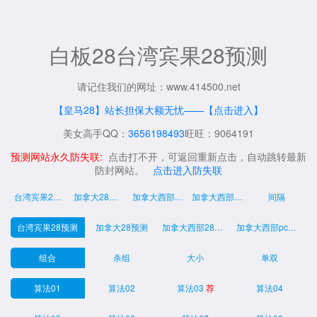
白板28台湾宾果28预测
请记住我们的网址：www.414500.net
【皇马28】站长担保大额无忧——【点击进入】
美女高手QQ：
3656198493
旺旺：9064191
预测网站永久防失联:
点击打不开，可返回重新点击，自动跳转最新
防封网站。
点击进入防失联
台湾宾果28走势
加拿大28走势
加拿大西部28走势
加拿大西部pc走势
间隔
台湾宾果28预测
加拿大28预测
加拿大西部28预测
加拿大西部pc预测
组合
杀组
大小
单双
算法01
算法02
算法03
荐
算法04