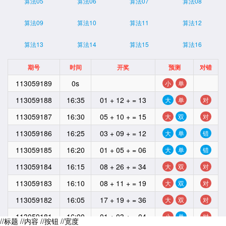
算法05
算法06
算法07
算法08
算法09
算法10
算法11
算法12
算法13
算法14
算法15
算法16
期号
时间
开奖
预测
对错
113059189
0s
小
单
113059188
16:35
01 + 12 + = 13
大
单
对
113059187
16:30
05 + 10 + = 15
大
双
对
113059186
16:25
03 + 09 + = 12
大
单
错
113059185
16:20
01 + 05 + = 06
大
单
错
113059184
16:15
08 + 26 + = 34
大
双
对
113059183
16:10
08 + 11 + = 19
大
双
对
113059182
16:05
17 + 19 + = 36
大
双
对
113059181
16:00
01 + 03 + = 04
小
单
对
//标题
//内容
//按钮
//宽度