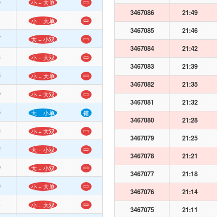
5
小 + 大单
中
3467086
21:49
1
小 + 大单
中
3467085
21:46
7
大 + 小双
中
3467084
21:42
3
小 + 大双
中
3467083
21:39
5
小 + 大单
中
3467082
21:35
0
小 + 大双
中
3467081
21:32
6
大 + 小单
错
3467080
21:28
3
小 + 大双
中
3467079
21:25
2
大 + 小双
中
3467078
21:21
9
大 + 小双
中
3467077
21:18
6
小 + 大单
中
3467076
21:14
4
小 + 大双
中
3467075
21:11