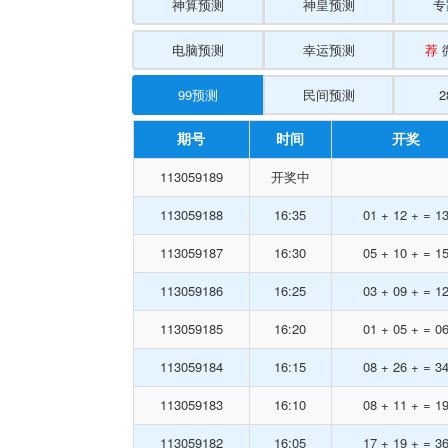
神算预测
神皇预测
专
电脑预测
幸运预测
荐
99预测
民间预测
期号
时间
开奖
113059189
开奖中
113059188
16:35
01 + 12 + = 1
113059187
16:30
05 + 10 + = 1
113059186
16:25
03 + 09 + = 1
113059185
16:20
01 + 05 + = 0
113059184
16:15
08 + 26 + = 3
113059183
16:10
08 + 11 + = 1
113059182
16:05
17 + 19 + = 3