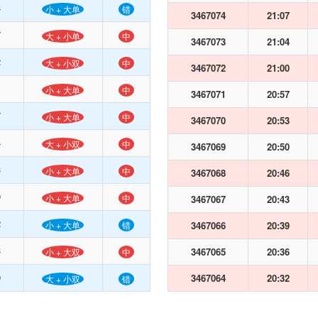
4
小 + 大单
错
3467074
21:07
7
大 + 小单
中
3467073
21:04
2
大 + 小双
中
3467072
21:00
1
小 + 大单
中
3467071
20:57
7
小 + 大单
中
3467070
20:53
4
大 + 小双
中
3467069
20:50
3
小 + 大单
中
3467068
20:46
9
小 + 大单
中
3467067
20:43
2
小 + 大单
错
3467066
20:39
3
3467065
20:36
小 + 大双
中
9
3467064
20:32
大 + 小双
错