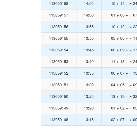
113059158
14:05
10 + 14 + = 2
113059157
14:00
01 + 06 + = 0
113059156
13:55
10 + 12 + = 2
113059155
13:50
05 + 06 + = 1
113059154
13:45
08 + 09 + = 1
113059153
13:40
11 + 13 + = 2
113059152
13:35
06 + 07 + = 1
113059151
13:30
04 + 05 + = 0
113059150
13:25
13 + 19 + = 3
113059149
13:20
01 + 02 + = 0
113059148
13:15
02 + 07 + = 0