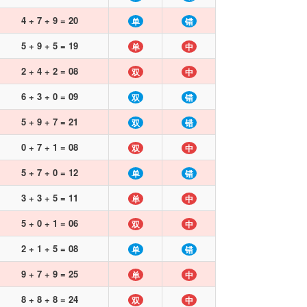
4 + 7 + 9 = 20
单
错
5 + 9 + 5 = 19
单
中
2 + 4 + 2 = 08
双
中
6 + 3 + 0 = 09
双
错
5 + 9 + 7 = 21
双
错
0 + 7 + 1 = 08
双
中
5 + 7 + 0 = 12
单
错
3 + 3 + 5 = 11
单
中
5 + 0 + 1 = 06
双
中
2 + 1 + 5 = 08
单
错
9 + 7 + 9 = 25
单
中
8 + 8 + 8 = 24
双
中