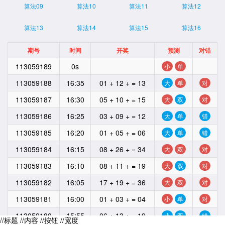
算法05
算法06
算法07
算法08
算法09
算法10
算法11
算法12
算法13
算法14
算法15
算法16
期号
时间
开奖
预测
对错
113059189
0s
小
单
113059188
16:35
01 + 12 + = 13
大
单
对
113059187
16:30
05 + 10 + = 15
大
双
对
113059186
16:25
03 + 09 + = 12
大
单
错
113059185
16:20
01 + 05 + = 06
大
单
错
113059184
16:15
08 + 26 + = 34
大
双
对
113059183
16:10
08 + 11 + = 19
大
双
对
113059182
16:05
17 + 19 + = 36
大
双
对
113059181
16:00
01 + 03 + = 04
小
单
对
//标题
//内容
//按钮
//宽度