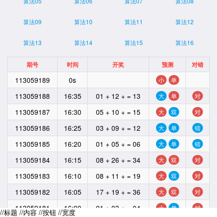
算法05
算法06
算法07
算法08
算法09
算法10
算法11
算法12
算法13
算法14
算法15
算法16
期号
时间
开奖
预测
对错
113059189
0s
小
单
113059188
16:35
01 + 12 + = 13
大
单
对
113059187
16:30
05 + 10 + = 15
大
双
对
113059186
16:25
03 + 09 + = 12
大
单
错
113059185
16:20
01 + 05 + = 06
大
单
错
113059184
16:15
08 + 26 + = 34
大
双
对
113059183
16:10
08 + 11 + = 19
大
双
对
113059182
16:05
17 + 19 + = 36
大
双
对
113059181
16:00
01 + 03 + = 04
小
单
对
//标题
//内容
//按钮
//宽度