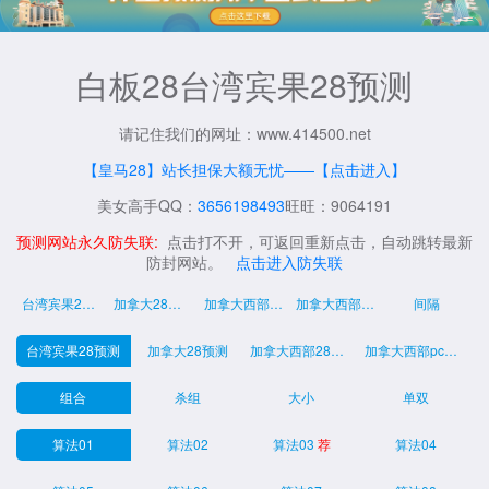
白板28台湾宾果28预测
请记住我们的网址：www.414500.net
【皇马28】站长担保大额无忧——【点击进入】
美女高手QQ：
3656198493
旺旺：9064191
预测网站永久防失联:
点击打不开，可返回重新点击，自动跳转最新
防封网站。
点击进入防失联
台湾宾果28走势
加拿大28走势
加拿大西部28走势
加拿大西部pc走势
间隔
台湾宾果28预测
加拿大28预测
加拿大西部28预测
加拿大西部pc预测
组合
杀组
大小
单双
算法01
算法02
算法03
荐
算法04