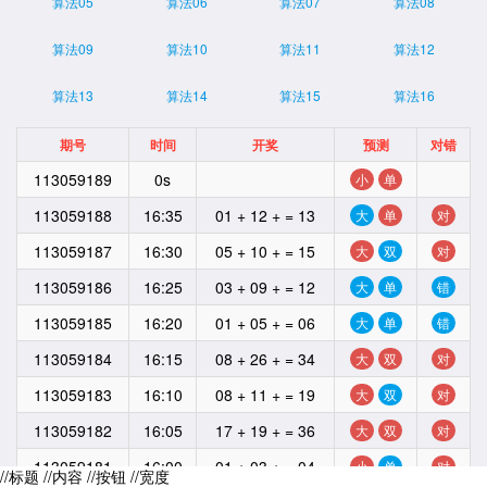
算法05
算法06
算法07
算法08
算法09
算法10
算法11
算法12
算法13
算法14
算法15
算法16
期号
时间
开奖
预测
对错
113059189
0s
小
单
113059188
16:35
01 + 12 + = 13
大
单
对
113059187
16:30
05 + 10 + = 15
大
双
对
113059186
16:25
03 + 09 + = 12
大
单
错
113059185
16:20
01 + 05 + = 06
大
单
错
113059184
16:15
08 + 26 + = 34
大
双
对
113059183
16:10
08 + 11 + = 19
大
双
对
113059182
16:05
17 + 19 + = 36
大
双
对
113059181
16:00
01 + 03 + = 04
小
单
对
//标题
//内容
//按钮
//宽度