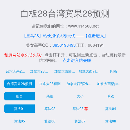
白板28台湾宾果28预测
请记住我们的网址：www.414500.net
【皇马28】站长担保大额无忧——【点击进入】
美女高手QQ：
3656198493
旺旺：9064191
预测网站永久防失联:
点击打不开，可返回重新点击，自动跳转最新
防封网站。
点击进入防失联
台湾宾果28走势
加拿大28走势
加拿大西部28走势
加拿大西部pc走势
间隔
台湾宾果28预测
加拿大28预测
加拿大西部28预测
加拿大西部pc预测
组合
杀组
大小
单双
算法01
算法02
算法03
荐
算法04
算法05
算法06
算法07
算法08