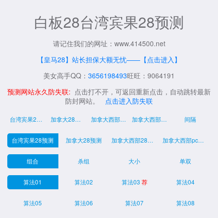
白板28台湾宾果28预测
请记住我们的网址：www.414500.net
【皇马28】站长担保大额无忧——【点击进入】
美女高手QQ：
3656198493
旺旺：9064191
预测网站永久防失联:
点击打不开，可返回重新点击，自动跳转最新
防封网站。
点击进入防失联
台湾宾果28走势
加拿大28走势
加拿大西部28走势
加拿大西部pc走势
间隔
台湾宾果28预测
加拿大28预测
加拿大西部28预测
加拿大西部pc预测
组合
杀组
大小
单双
算法01
算法02
算法03
荐
算法04
算法05
算法06
算法07
算法08