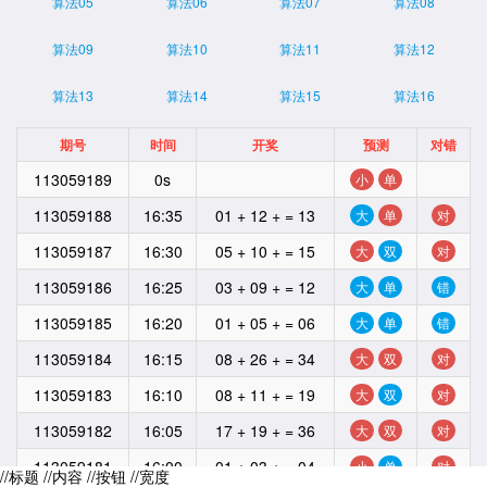
算法05
算法06
算法07
算法08
算法09
算法10
算法11
算法12
算法13
算法14
算法15
算法16
期号
时间
开奖
预测
对错
113059189
0s
小
单
113059188
16:35
01 + 12 + = 13
大
单
对
113059187
16:30
05 + 10 + = 15
大
双
对
113059186
16:25
03 + 09 + = 12
大
单
错
113059185
16:20
01 + 05 + = 06
大
单
错
113059184
16:15
08 + 26 + = 34
大
双
对
113059183
16:10
08 + 11 + = 19
大
双
对
113059182
16:05
17 + 19 + = 36
大
双
对
113059181
16:00
01 + 03 + = 04
小
单
对
//标题
//内容
//按钮
//宽度