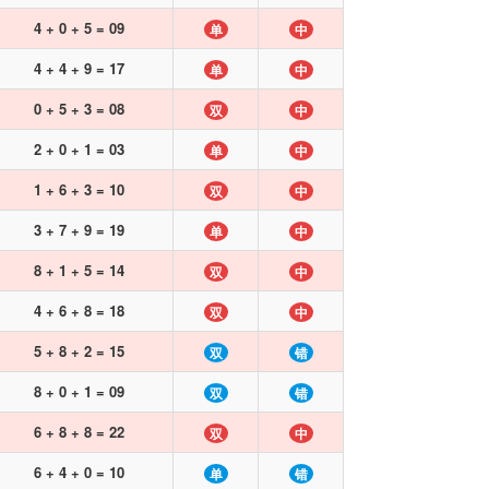
4 + 0 + 5 = 09
单
中
4 + 4 + 9 = 17
单
中
0 + 5 + 3 = 08
双
中
2 + 0 + 1 = 03
单
中
1 + 6 + 3 = 10
双
中
3 + 7 + 9 = 19
单
中
8 + 1 + 5 = 14
双
中
4 + 6 + 8 = 18
双
中
5 + 8 + 2 = 15
双
错
8 + 0 + 1 = 09
双
错
6 + 8 + 8 = 22
双
中
6 + 4 + 0 = 10
单
错