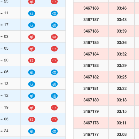
 = 25
单
中
3467188
03:46
 = 11
双
错
3467187
03:43
 = 17
双
错
3467186
03:39
 = 03
单
中
3467185
03:36
 = 05
单
中
3467184
03:32
 = 20
双
中
3467183
03:29
 = 06
单
错
3467182
03:25
 = 13
双
错
3467181
03:22
 = 12
单
错
3467180
03:18
 = 19
单
中
3467179
03:15
 = 06
双
中
3467178
03:11
 = 24
单
错
3467177
03:08