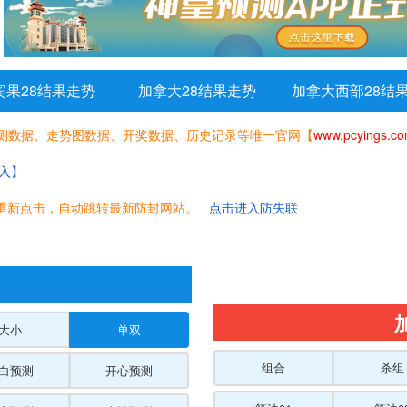
宾果28结果走势
加拿大28结果走势
加拿大西部28结
8预测数据、走势图数据、开奖数据、历史记录等唯一官网【
www.pcyings.c
入】
重新点击，自动跳转最新防封网站。
点击进入防失联
8
大小
单双
组合
杀组
白预测
开心预测