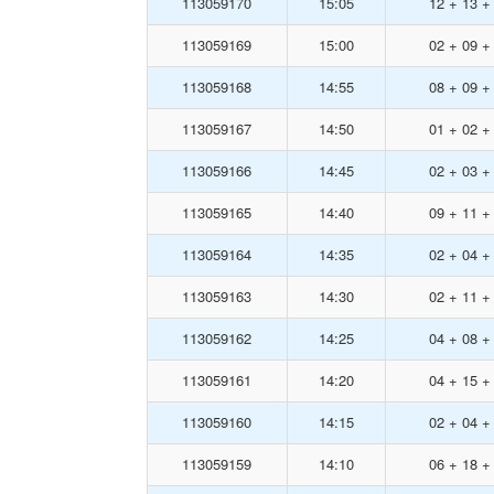
113059170
15:05
12 + 13 +
113059169
15:00
02 + 09 +
113059168
14:55
08 + 09 +
113059167
14:50
01 + 02 +
113059166
14:45
02 + 03 +
113059165
14:40
09 + 11 +
113059164
14:35
02 + 04 +
113059163
14:30
02 + 11 +
113059162
14:25
04 + 08 +
113059161
14:20
04 + 15 +
113059160
14:15
02 + 04 +
113059159
14:10
06 + 18 +