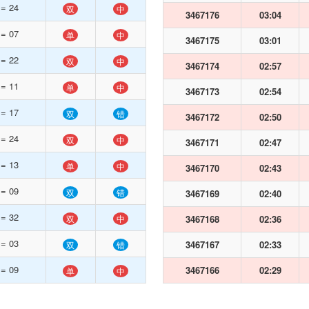
 = 24
双
中
3467176
03:04
 = 07
单
中
3467175
03:01
 = 22
双
中
3467174
02:57
 = 11
单
中
3467173
02:54
 = 17
双
错
3467172
02:50
 = 24
双
中
3467171
02:47
 = 13
单
中
3467170
02:43
 = 09
双
错
3467169
02:40
 = 32
双
中
3467168
02:36
 = 03
3467167
02:33
双
错
 = 09
3467166
02:29
单
中