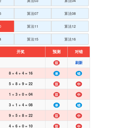
2
算法03
算法04
6
算法07
算法08
0
算法11
算法12
4
算法15
算法16
开奖
预测
对错
刷新
双
8 + 4 + 4 = 16
单
错
5 + 8 + 9 = 22
双
中
1 + 3 + 0 = 04
双
中
3 + 1 + 4 = 08
单
错
9 + 5 + 8 = 22
双
中
4 + 6 + 0 = 10
双
中