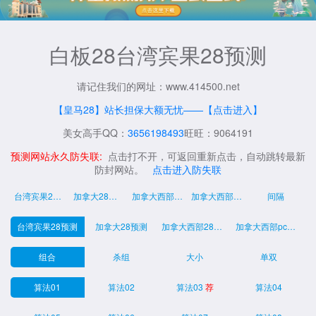
白板28台湾宾果28预测
请记住我们的网址：www.414500.net
【皇马28】站长担保大额无忧——【点击进入】
美女高手QQ：
3656198493
旺旺：9064191
预测网站永久防失联:
点击打不开，可返回重新点击，自动跳转最新
防封网站。
点击进入防失联
台湾宾果28走势
加拿大28走势
加拿大西部28走势
加拿大西部pc走势
间隔
台湾宾果28预测
加拿大28预测
加拿大西部28预测
加拿大西部pc预测
组合
杀组
大小
单双
算法01
算法02
算法03
荐
算法04