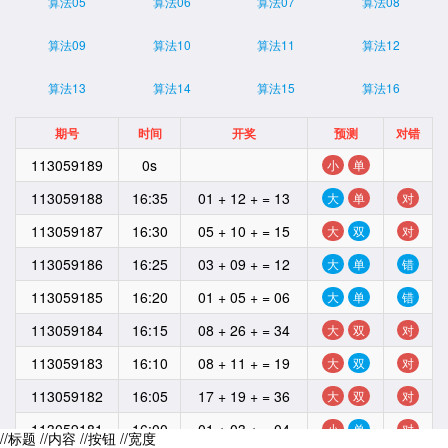
算法05
算法06
算法07
算法08
算法09
算法10
算法11
算法12
算法13
算法14
算法15
算法16
期号
时间
开奖
预测
对错
113059189
0s
小
单
113059188
16:35
01 + 12 + = 13
大
单
对
113059187
16:30
05 + 10 + = 15
大
双
对
113059186
16:25
03 + 09 + = 12
大
单
错
113059185
16:20
01 + 05 + = 06
大
单
错
113059184
16:15
08 + 26 + = 34
大
双
对
113059183
16:10
08 + 11 + = 19
大
双
对
113059182
16:05
17 + 19 + = 36
大
双
对
113059181
16:00
01 + 03 + = 04
小
单
对
//标题
//内容
//按钮
//宽度