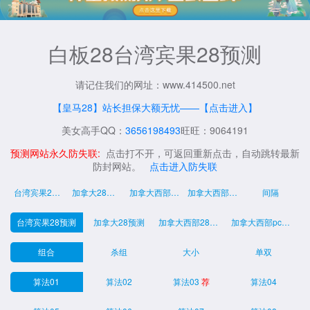
白板28台湾宾果28预测
请记住我们的网址：www.414500.net
【皇马28】站长担保大额无忧——【点击进入】
美女高手QQ：
3656198493
旺旺：9064191
预测网站永久防失联:
点击打不开，可返回重新点击，自动跳转最新
防封网站。
点击进入防失联
台湾宾果28走势
加拿大28走势
加拿大西部28走势
加拿大西部pc走势
间隔
台湾宾果28预测
加拿大28预测
加拿大西部28预测
加拿大西部pc预测
组合
杀组
大小
单双
算法01
算法02
算法03
荐
算法04