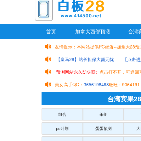
首页
加拿大西部预测
台湾
友情提示：本网站提供PC蛋蛋--加拿大2
【皇马28】站长担保大额无忧——【点击进
预测网站永久防失联:
点击打不开，可返回
美女高手QQ：
3656198493
旺旺：9064191
台湾宾果2
组合
杀组
pc计划
蛋蛋预测
大