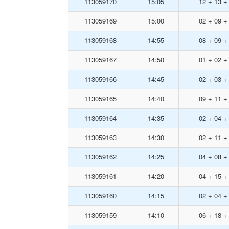
113059170
15:05
12 + 13 +
113059169
15:00
02 + 09 +
113059168
14:55
08 + 09 +
113059167
14:50
01 + 02 +
113059166
14:45
02 + 03 +
113059165
14:40
09 + 11 +
113059164
14:35
02 + 04 +
113059163
14:30
02 + 11 +
113059162
14:25
04 + 08 +
113059161
14:20
04 + 15 +
113059160
14:15
02 + 04 +
113059159
14:10
06 + 18 +