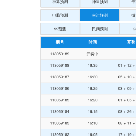
神算预测
神皇预测
专
电脑预测
幸运预测
微
99预测
民间预测
期号
时间
开奖
113059189
开奖中
113059188
16:35
01 + 12 +
113059187
16:30
05 + 10 +
113059186
16:25
03 + 09 +
113059185
16:20
01 + 05 +
113059184
16:15
08 + 26 +
113059183
16:10
08 + 11 +
113059182
16:05
17 + 19 +