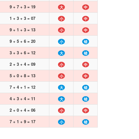
9 + 7 + 3 = 19
大
中
1 + 3 + 3 = 07
小
中
9 + 1 + 3 = 13
小
中
9 + 5 + 6 = 20
小
错
3 + 3 + 6 = 12
大
错
2 + 3 + 4 = 09
小
中
5 + 0 + 8 = 13
小
中
7 + 4 + 1 = 12
大
错
4 + 3 + 4 = 11
大
错
2 + 0 + 4 = 06
小
中
7 + 1 + 9 = 17
小
错