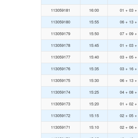
113059181
16:00
01 + 03 +
113059180
15:55
06 + 13 +
113059179
15:50
07 + 09 +
113059178
15:45
01 + 03 +
113059177
15:40
03 + 05 +
113059176
15:35
03 + 16 +
113059175
15:30
06 + 13 +
113059174
15:25
04 + 08 +
113059173
15:20
01 + 02 +
113059172
15:15
02 + 05 +
113059171
15:10
02 + 06 +