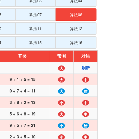
2
算法03
算法04
6
算法07
算法08
0
算法11
算法12
4
算法15
算法16
开奖
预测
对错
刷新
大
9 + 1 + 5 = 15
大
中
0 + 7 + 4 = 11
大
错
3 + 8 + 2 = 13
小
中
5 + 6 + 8 = 19
大
中
9 + 5 + 7 = 21
小
错
2 + 3 + 5 = 10
小
中