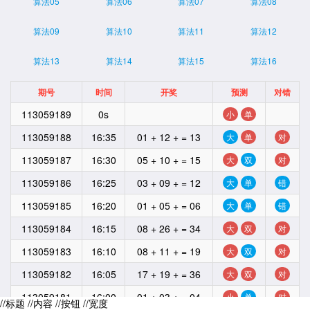
算法05
算法06
算法07
算法08
算法09
算法10
算法11
算法12
算法13
算法14
算法15
算法16
期号
时间
开奖
预测
对错
113059189
0s
小
单
113059188
16:35
01 + 12 + = 13
大
单
对
113059187
16:30
05 + 10 + = 15
大
双
对
113059186
16:25
03 + 09 + = 12
大
单
错
113059185
16:20
01 + 05 + = 06
大
单
错
113059184
16:15
08 + 26 + = 34
大
双
对
113059183
16:10
08 + 11 + = 19
大
双
对
113059182
16:05
17 + 19 + = 36
大
双
对
113059181
16:00
01 + 03 + = 04
小
单
对
//标题
//内容
//按钮
//宽度