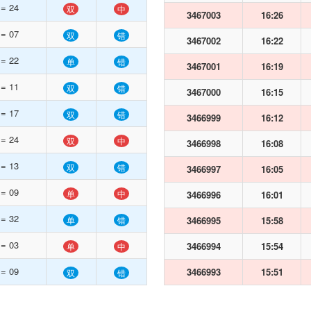
 = 24
双
中
3467003
16:26
 = 07
双
错
3467002
16:22
 = 22
单
错
3467001
16:19
 = 11
双
错
3467000
16:15
 = 17
双
错
3466999
16:12
 = 24
双
中
3466998
16:08
 = 13
双
错
3466997
16:05
 = 09
单
中
3466996
16:01
 = 32
单
错
3466995
15:58
 = 03
3466994
15:54
单
中
 = 09
3466993
15:51
双
错