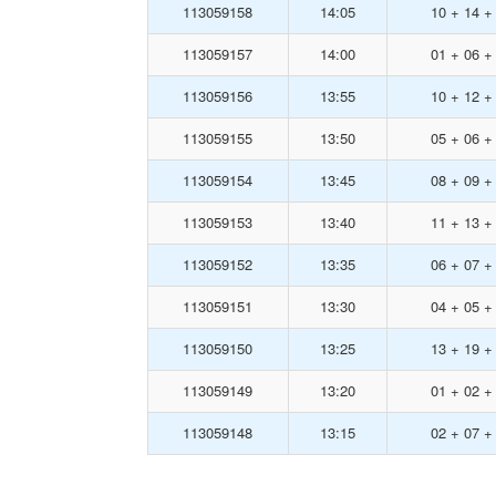
113059158
14:05
10 + 14 +
113059157
14:00
01 + 06 +
113059156
13:55
10 + 12 +
113059155
13:50
05 + 06 +
113059154
13:45
08 + 09 +
113059153
13:40
11 + 13 +
113059152
13:35
06 + 07 +
113059151
13:30
04 + 05 +
113059150
13:25
13 + 19 +
113059149
13:20
01 + 02 +
113059148
13:15
02 + 07 +