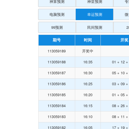
神算预测
神皇预测
专
电脑预测
幸运预测
微
99预测
民间预测
期号
时间
开奖
113059189
开奖中
113059188
16:35
01 + 12 +
113059187
16:30
05 + 10 +
113059186
16:25
03 + 09 +
113059185
16:20
01 + 05 +
113059184
16:15
08 + 26 +
113059183
16:10
08 + 11 +
113059182
16:05
17 + 19 +