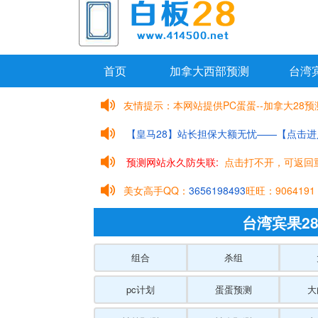
首页
加拿大西部预测
台湾
友情提示：本网站提供PC蛋蛋--加拿大2
【皇马28】站长担保大额无忧——【点击进
预测网站永久防失联:
点击打不开，可返回
美女高手QQ：
3656198493
旺旺：9064191
台湾宾果2
组合
杀组
pc计划
蛋蛋预测
大