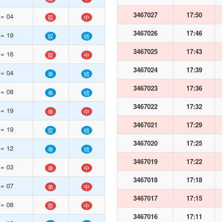
3467027
17:50
 = 04
双
中
3467026
17:46
 = 19
双
错
3467025
17:43
 = 16
双
中
3467024
17:39
 = 04
单
错
3467023
17:36
 = 08
单
错
3467022
17:32
 = 19
单
中
3467021
17:29
 = 19
双
错
3467020
17:25
 = 12
单
错
3467019
17:22
 = 03
单
中
3467018
17:18
 = 07
单
中
3467017
17:15
 = 08
双
中
3467016
17:11