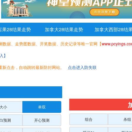
宾果28结果走势
加拿大28结果走势
加拿大西部28结
8预测数据、走势图数据、开奖数据、历史记录等唯一官网【
www.pcyings.c
入】
重新点击，自动跳转最新防封网站。
点击进入防失联
8
大小
单双
组合
杀组
白预测
开心预测