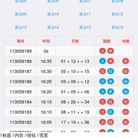
算法05
算法06
算法07
算法08
算法09
算法10
算法11
算法12
算法13
算法14
算法15
算法16
期号
时间
开奖
预测
对错
113059189
0s
小
单
113059188
16:35
01 + 12 + = 13
大
单
对
113059187
16:30
05 + 10 + = 15
大
双
对
113059186
16:25
03 + 09 + = 12
大
单
错
113059185
16:20
01 + 05 + = 06
大
单
错
113059184
16:15
08 + 26 + = 34
大
双
对
113059183
16:10
08 + 11 + = 19
大
双
对
113059182
16:05
17 + 19 + = 36
大
双
对
113059181
16:00
01 + 03 + = 04
小
单
对
//标题
//内容
//按钮
//宽度