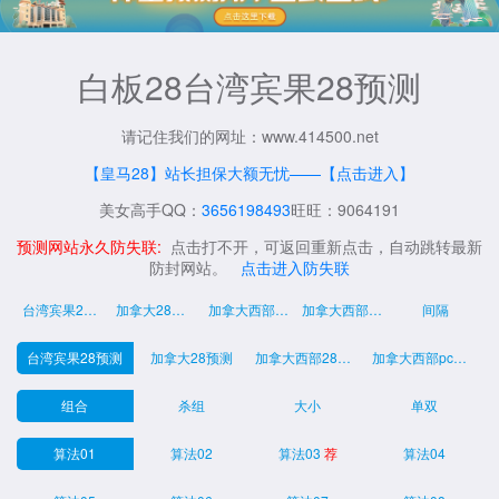
白板28台湾宾果28预测
请记住我们的网址：www.414500.net
【皇马28】站长担保大额无忧——【点击进入】
美女高手QQ：
3656198493
旺旺：9064191
预测网站永久防失联:
点击打不开，可返回重新点击，自动跳转最新
防封网站。
点击进入防失联
台湾宾果28走势
加拿大28走势
加拿大西部28走势
加拿大西部pc走势
间隔
台湾宾果28预测
加拿大28预测
加拿大西部28预测
加拿大西部pc预测
组合
杀组
大小
单双
算法01
算法02
算法03
荐
算法04