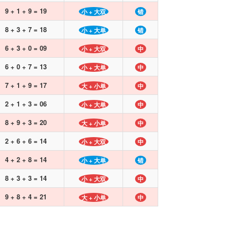
9 + 1 + 9 = 19
小 + 大双
错
8 + 3 + 7 = 18
小 + 大单
错
6 + 3 + 0 = 09
小 + 大双
中
6 + 0 + 7 = 13
小 + 大单
中
7 + 1 + 9 = 17
大 + 小单
中
2 + 1 + 3 = 06
小 + 大单
中
8 + 9 + 3 = 20
大 + 小单
中
2 + 6 + 6 = 14
小 + 大双
中
4 + 2 + 8 = 14
小 + 大单
错
8 + 3 + 3 = 14
小 + 大双
中
9 + 8 + 4 = 21
大 + 小单
中