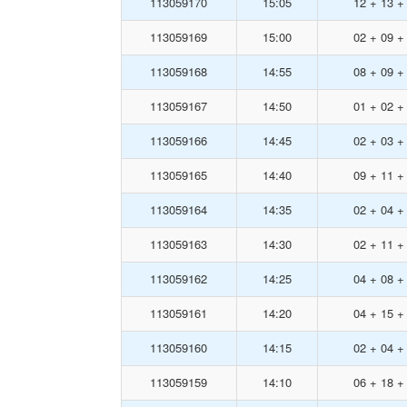
113059170
15:05
12 + 13 +
113059169
15:00
02 + 09 +
113059168
14:55
08 + 09 +
113059167
14:50
01 + 02 +
113059166
14:45
02 + 03 +
113059165
14:40
09 + 11 +
113059164
14:35
02 + 04 +
113059163
14:30
02 + 11 +
113059162
14:25
04 + 08 +
113059161
14:20
04 + 15 +
113059160
14:15
02 + 04 +
113059159
14:10
06 + 18 +