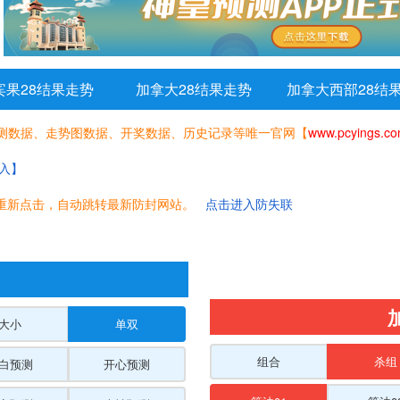
宾果28结果走势
加拿大28结果走势
加拿大西部28结
8预测数据、走势图数据、开奖数据、历史记录等唯一官网【
www.pcyings.c
入】
重新点击，自动跳转最新防封网站。
点击进入防失联
8
大小
单双
组合
杀组
白预测
开心预测