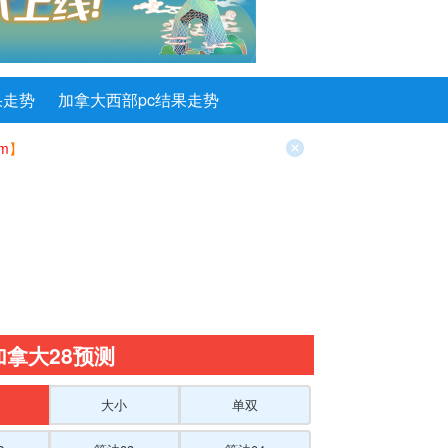
果走势
加拿大西部pc结果走势
om
】
加拿大28预测
大小
单双