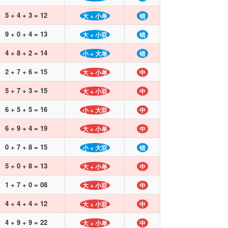
5 + 4 + 3 = 12
大 + 小单
错
9 + 0 + 4 = 13
大 + 小双
错
4 + 8 + 2 = 14
小 + 大单
错
2 + 7 + 6 = 15
大 + 小单
中
5 + 7 + 3 = 15
大 + 小双
中
6 + 5 + 5 = 16
小 + 大双
中
6 + 9 + 4 = 19
大 + 小单
中
0 + 7 + 8 = 15
小 + 大双
错
5 + 0 + 8 = 13
大 + 小单
中
1 + 7 + 0 = 08
大 + 小双
中
4 + 4 + 4 = 12
大 + 小双
中
4 + 9 + 9 = 22
大 + 小单
中