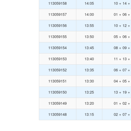
113059158
14:05
10 + 14 +
113059157
14:00
01 + 06 +
113059156
13:55
10 + 12 +
113059155
13:50
05 + 06 +
113059154
13:45
08 + 09 +
113059153
13:40
11 + 13 +
113059152
13:35
06 + 07 +
113059151
13:30
04 + 05 +
113059150
13:25
13 + 19 +
113059149
13:20
01 + 02 +
113059148
13:15
02 + 07 +