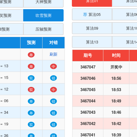
算法01
算法0
家预测
大神预测
荐
算法05
算法0
笑预测
吹雪预测
算法09
算法1
28预测
压轴预测
算法13
算法1
预测
对错
刷新
单
期号
时间
 = 13
单
中
3467047
开奖中
 = 15
双
错
3467046
18:56
 = 12
3467045
18:53
双
中
 = 06
3467044
18:49
单
错
 = 34
3467043
18:46
单
错
3467042
18:42
 = 19
双
错
3467041
18:39
 = 36
单
错