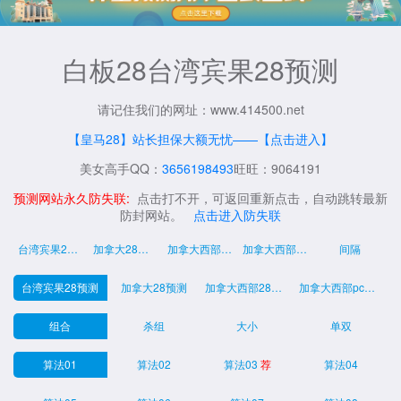
白板28台湾宾果28预测
请记住我们的网址：www.414500.net
【皇马28】站长担保大额无忧——【点击进入】
美女高手QQ：
3656198493
旺旺：9064191
预测网站永久防失联:
点击打不开，可返回重新点击，自动跳转最新
防封网站。
点击进入防失联
台湾宾果28走势
加拿大28走势
加拿大西部28走势
加拿大西部pc走势
间隔
台湾宾果28预测
加拿大28预测
加拿大西部28预测
加拿大西部pc预测
组合
杀组
大小
单双
算法01
算法02
算法03
荐
算法04